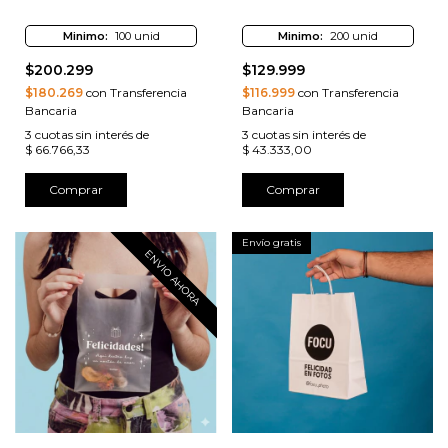
Minimo:
100 unid
Minimo:
200 unid
$200.299
$129.999
$180.269
con Transferencia
$116.999
con Transferencia
Bancaria
Bancaria
3
cuotas sin interés de
3
cuotas sin interés de
$ 66.766,33
$ 43.333,00
Comprar
Comprar
Envío gratis
ENVIO AHORA