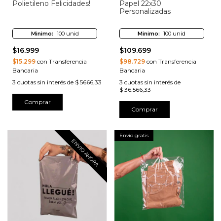
Polietileno Felicidades!
Papel 22x30
Personalizadas
Minimo:
100 unid
Minimo:
100 unid
$16.999
$109.699
$15.299
con Transferencia
$98.729
con Transferencia
Bancaria
Bancaria
3
cuotas sin interés de
$ 5666,33
3
cuotas sin interés de
$ 36.566,33
Comprar
Comprar
Envío gratis
ENVIO AHORA