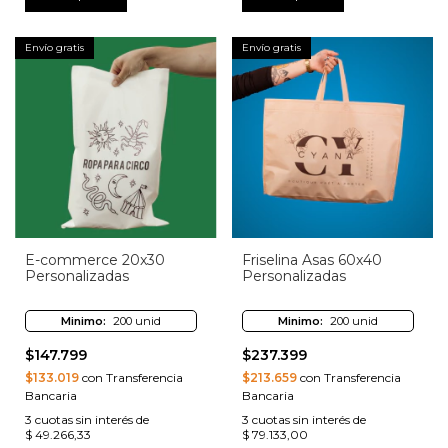
Envío gratis
Envío gratis
E-commerce 20x30
Friselina Asas 60x40
Personalizadas
Personalizadas
Minimo:
200 unid
Minimo:
200 unid
$147.799
$237.399
$133.019
con Transferencia
$213.659
con Transferencia
Bancaria
Bancaria
3
cuotas sin interés de
3
cuotas sin interés de
$ 49.266,33
$ 79.133,00