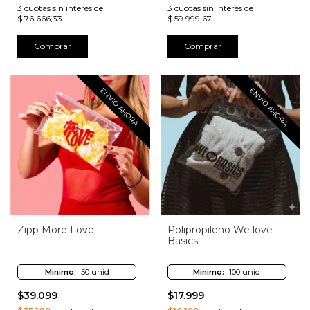
3
cuotas sin interés de
3
cuotas sin interés de
$ 76.666,33
$ 59.999,67
Comprar
Comprar
ENVIO AHORA
ENVIO AHORA
Zipp More Love
Polipropileno We love
Basics
Minimo:
50 unid
Minimo:
100 unid
$39.099
$17.999