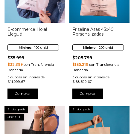
E-commerce Hola!
Friselina Asas 45x40
Llegué
Personalizadas
Minimo:
100 unid
Minimo:
200 unid
$35.999
$205.799
$32.399
con Transferencia
$185.219
con Transferencia
Bancaria
Bancaria
3
cuotas sin interés de
3
cuotas sin interés de
$ 11.999,67
$ 68.599,67
Comprar
Comprar
Envío gratis
Envío gratis
-
10
% OFF