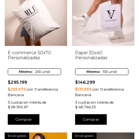
E-commerce 50x70
Papel 30x40
Personalizadas
Personalizadas
Minimo:
200 unid
Minimo:
100 unid
$295.199
$146.299
$265.679
con Transferencia
$131.669
con Transferencia
Bancaria
Bancaria
3
cuotas sin interés de
3
cuotas sin interés de
$ 98.399,67
$ 48.766,33
Comprar
Comprar
Envío gratis
Envío gratis