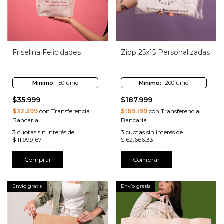
Friselina Felicidades
Zipp 25x15 Personalizadas
Minimo:
50 unid
Minimo:
200 unid
$35.999
$187.999
$32.399
con Transferencia
$169.199
con Transferencia
Bancaria
Bancaria
3
cuotas sin interés de
3
cuotas sin interés de
$ 11.999,67
$ 62.666,33
Comprar
Comprar
Envío gratis
Envío gratis