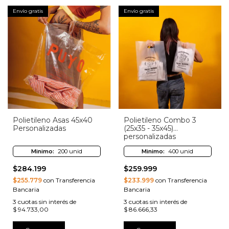
Envío gratis
Envío gratis
Polietileno Asas 45x40
Polietileno Combo 3
Personalizadas
(25x35 - 35x45)
personalizadas
Minimo:
200 unid
Minimo:
400 unid
$284.199
$259.999
$255.779
con Transferencia
$233.999
con Transferencia
Bancaria
Bancaria
3
cuotas sin interés de
3
cuotas sin interés de
$ 94.733,00
$ 86.666,33