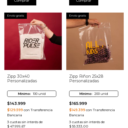
Comprar
Comprar
Envío gratis
Envío gratis
Zipp 30x40
Zipp Riñon 25x28
Personalizadas
Personalizadas
Minimo:
100 unid
Minimo:
200 unid
$143.999
$165.999
$129.599
con Transferencia
$149.399
con Transferencia
Bancaria
Bancaria
3
cuotas sin interés de
3
cuotas sin interés de
$ 47.999,67
$ 55.333,00