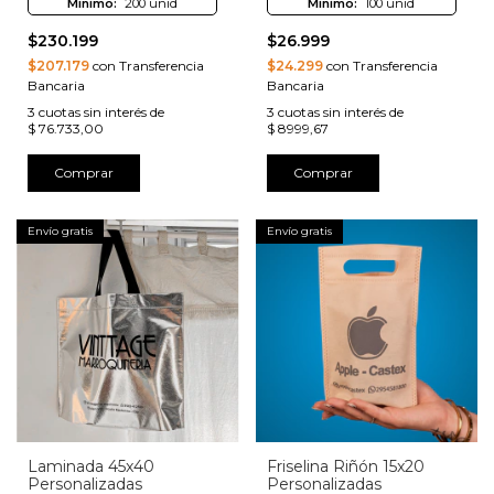
Minimo:
200 unid
Minimo:
100 unid
$230.199
$26.999
$207.179
con Transferencia
$24.299
con Transferencia
Bancaria
Bancaria
3
cuotas sin interés de
3
cuotas sin interés de
$ 76.733,00
$ 8999,67
Comprar
Comprar
Envío gratis
Envío gratis
Laminada 45x40
Friselina Riñón 15x20
Personalizadas
Personalizadas