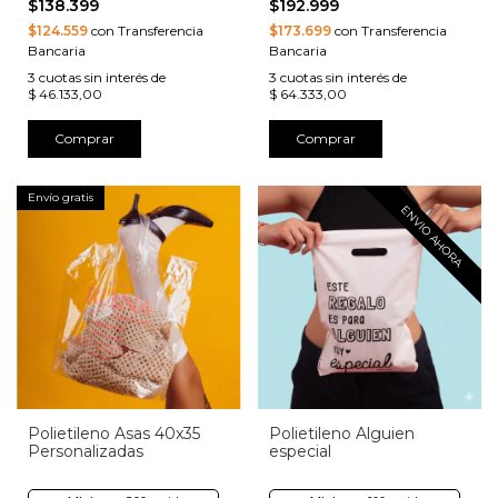
$138.399
$192.999
$124.559
con Transferencia
$173.699
con Transferencia
Bancaria
Bancaria
3
cuotas sin interés de
3
cuotas sin interés de
$ 46.133,00
$ 64.333,00
Comprar
Comprar
Envío gratis
ENVIO AHORA
Polietileno Asas 40x35
Polietileno Alguien
Personalizadas
especial