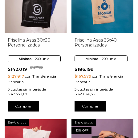
Friselina Asas 30x30
Friselina Asas 35x40
Personalizadas
Personalizadas
Minimo:
200 unid
Minimo:
200 unid
$157.799
$142.019
$186.199
$127.817
con Transferencia
$167.579
con Transferencia
Bancaria
Bancaria
3
cuotas sin interés de
3
cuotas sin interés de
$ 47.339,67
$ 62.066,33
Comprar
Comprar
Envío gratis
Envío gratis
-
10
% OFF