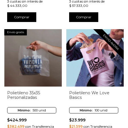
3
cuotas sin interés de
3
cuotas sin interés de
$ 44.333,00
$ 57.333,00
Comprar
Comprar
Envío gratis
ENVIO AHORA
Polietileno 35x35
Polietileno We Love
Personalizadas
Basics
Minimo:
500 unid
Minimo:
100 unid
$424.999
$23.999
$382.499
con Transferencia
$21.599
con Transferencia