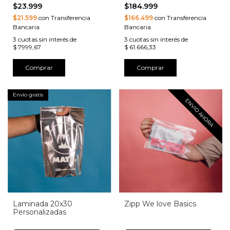
$23.999
$184.999
$21.599
con Transferencia
$166.499
con Transferencia
Bancaria
Bancaria
3
cuotas sin interés de
3
cuotas sin interés de
$ 7999,67
$ 61.666,33
Comprar
Comprar
Envío gratis
ENVIO AHORA
Laminada 20x30
Zipp We love Basics
Personalizadas