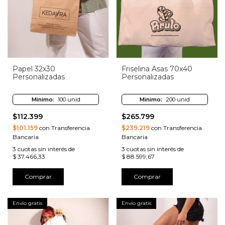
Papel 32x30
Friselina Asas 70x40
Personalizadas
Personalizadas
Minimo:
100 unid
Minimo:
200 unid
$112.399
$265.799
$101.159
con Transferencia
$239.219
con Transferencia
Bancaria
Bancaria
3
cuotas sin interés de
3
cuotas sin interés de
$ 37.466,33
$ 88.599,67
Comprar
Comprar
Envío gratis
Envío gratis