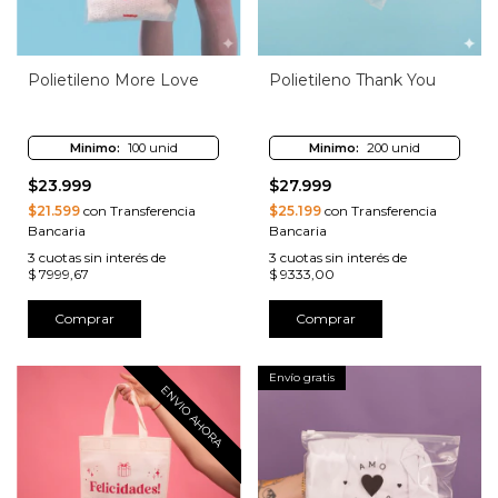
Polietileno More Love
Polietileno Thank You
Minimo:
100 unid
Minimo:
200 unid
$23.999
$27.999
$21.599
con Transferencia
$25.199
con Transferencia
Bancaria
Bancaria
3
cuotas sin interés de
3
cuotas sin interés de
$ 7999,67
$ 9333,00
Comprar
Comprar
Envío gratis
ENVIO AHORA