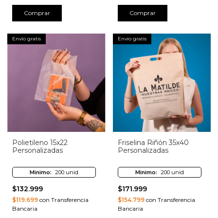
Comprar
Comprar
Envío gratis
Envío gratis
Polietileno 15x22
Friselina Riñón 35x40
Personalizadas
Personalizadas
Minimo:
200 unid
Minimo:
200 unid
$132.999
$171.999
$119.699
con Transferencia
$154.799
con Transferencia
Bancaria
Bancaria