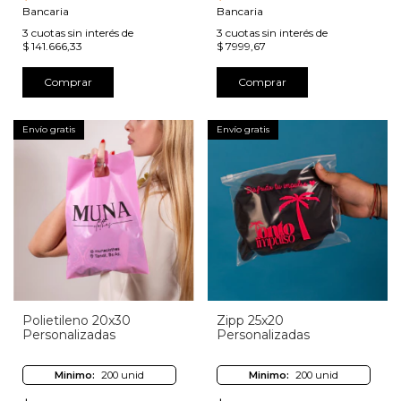
Bancaria
Bancaria
3
cuotas sin interés de
3
cuotas sin interés de
$ 141.666,33
$ 7999,67
Comprar
Comprar
Envío gratis
Envío gratis
Polietileno 20x30
Zipp 25x20
Personalizadas
Personalizadas
Minimo:
200 unid
Minimo:
200 unid