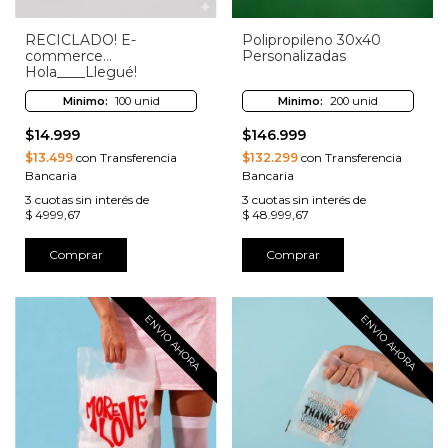
RECICLADO! E-
Polipropileno 30x40
commerce
Personalizadas
Hola____Llegué!
Minimo:
100 unid
Minimo:
200 unid
$14.999
$146.999
$13.499
con Transferencia
$132.299
con Transferencia
Bancaria
Bancaria
3
cuotas sin interés de
3
cuotas sin interés de
$ 4999,67
$ 48.999,67
Comprar
Comprar
ENVIO AHORA
ENVIO AHORA