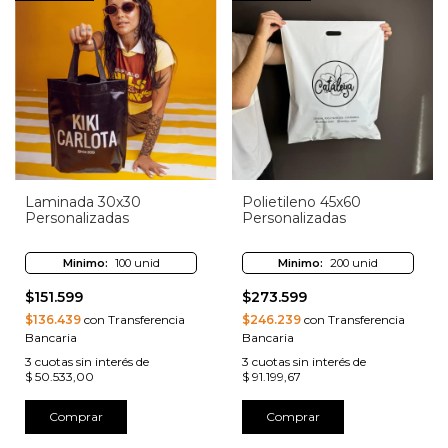
Laminada 30x30
Polietileno 45x60
Personalizadas
Personalizadas
Minimo:
100 unid
Minimo:
200 unid
$151.599
$273.599
$136.439
con Transferencia
$246.239
con Transferencia
Bancaria
Bancaria
3
cuotas sin interés de
3
cuotas sin interés de
$ 50.533,00
$ 91.199,67
Comprar
Comprar