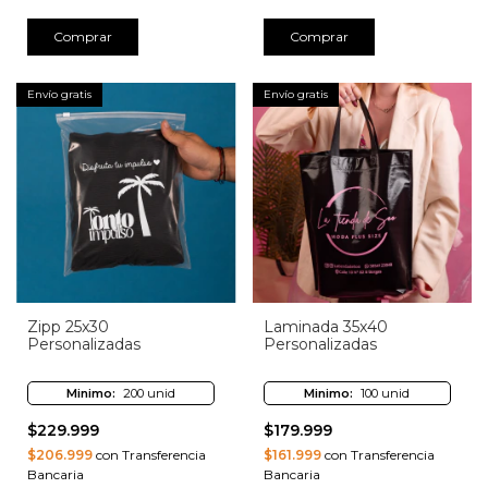
Comprar
Comprar
Envío gratis
Envío gratis
Zipp 25x30
Laminada 35x40
Personalizadas
Personalizadas
Minimo:
200 unid
Minimo:
100 unid
$229.999
$179.999
$206.999
con Transferencia
$161.999
con Transferencia
Bancaria
Bancaria