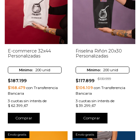
E-commerce 32x44
Friselina Riñón 20x30
Personalizadas
Personalizadas
Minimo:
200 unid
Minimo:
200 unid
$130.999
$187.199
$117.899
$168.479
con Transferencia
$106.109
con Transferencia
Bancaria
Bancaria
3
cuotas sin interés de
3
cuotas sin interés de
$ 62.399,67
$ 39.299,67
Comprar
Comprar
Envío gratis
Envío gratis