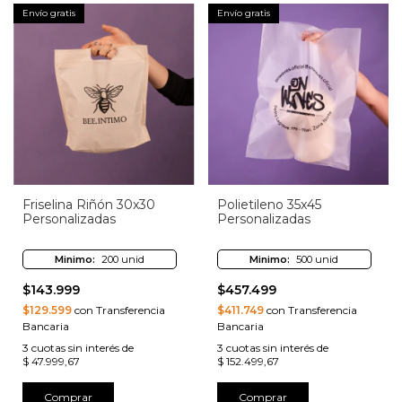
Envío gratis
Envío gratis
Friselina Riñón 30x30
Polietileno 35x45
Personalizadas
Personalizadas
Minimo:
200 unid
Minimo:
500 unid
$143.999
$457.499
$129.599
con Transferencia
$411.749
con Transferencia
Bancaria
Bancaria
3
cuotas sin interés de
3
cuotas sin interés de
$ 47.999,67
$ 152.499,67
Comprar
Comprar