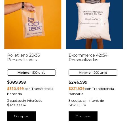
Polietileno 25x35
E-commerce 42x54
Personalizadas
Personalizadas
Minimo:
500 unid
Minimo:
200 unid
$389.999
$246.599
$350.999
con Transferencia
$221.939
con Transferencia
Bancaria
Bancaria
3
cuotas sin interés de
3
cuotas sin interés de
$ 129.999,67
$ 82.199,67
Comprar
Comprar