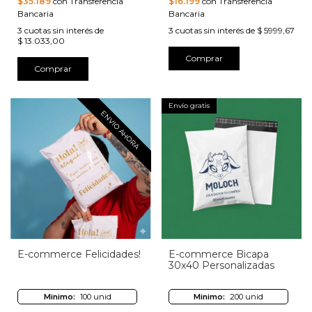
$35.189
con Transferencia
$16.199
con Transferencia
Bancaria
Bancaria
3
cuotas sin interés de
3
cuotas sin interés de
$ 5999,67
$ 13.033,00
Comprar
Comprar
Envío gratis
ENVIO AHORA
E-commerce Felicidades!
E-commerce Bicapa
30x40 Personalizadas
Minimo:
100 unid
Minimo:
200 unid