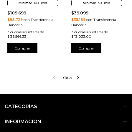
Minimo:
100 unid
Minimo:
50 unid
$109.699
$39.099
$98.729
con Transferencia
$35.189
con Transferencia
Bancaria
Bancaria
3
cuotas sin interés de
3
cuotas sin interés de
$ 36.566,33
$ 13.033,00
Comprar
Comprar
1
de
3
CATEGORÍAS
INFORMACIÓN