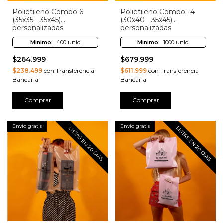
Polietileno Combo 6
Polietileno Combo 14
(35x35 - 35x45)
(30x40 - 35x45)
personalizadas
personalizadas
Minimo:
400 unid
Minimo:
1000 unid
$264.999
$679.999
$238.499
con Transferencia
$611.999
con Transferencia
Bancaria
Bancaria
Comprar
Comprar
Envío gratis
Envío gratis
LISTAS EN 20 DIAS
LISTAS EN 20 DIAS