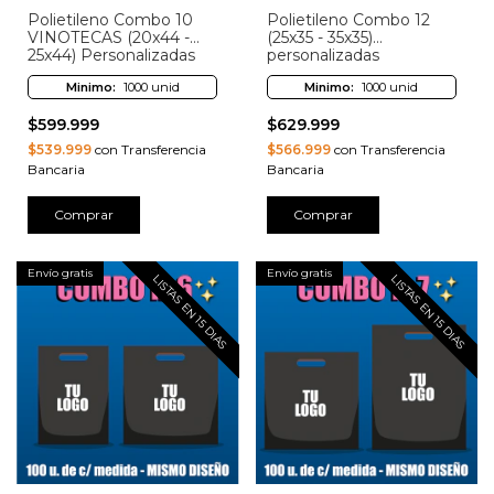
Polietileno Combo 10
Polietileno Combo 12
VINOTECAS (20x44 -
(25x35 - 35x35)
25x44) Personalizadas
personalizadas
Minimo:
1000 unid
Minimo:
1000 unid
$599.999
$629.999
$539.999
con Transferencia
$566.999
con Transferencia
Bancaria
Bancaria
Comprar
Comprar
Envío gratis
Envío gratis
LISTAS EN 15 DIAS
LISTAS EN 15 DIAS