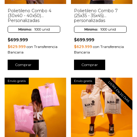
Polietileno Combo 4
Polietileno Combo 7
(30x40 - 40x50)
(25x35 - 35x45)
Personalizadas
personalizadas
Minimo:
1000 unid
Minimo:
1000 unid
$699.999
$699.999
$629.999
con Transferencia
$629.999
con Transferencia
Bancaria
Bancaria
Comprar
Comprar
Envío gratis
Envío gratis
LISTAS EN 20 DIAS