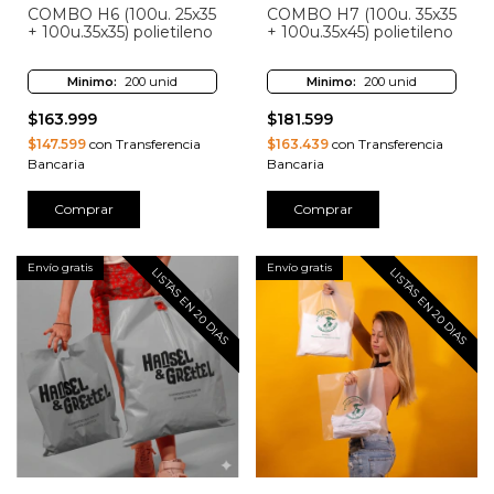
COMBO H6 (100u. 25x35
COMBO H7 (100u. 35x35
+ 100u.35x35) polietileno
+ 100u.35x45) polietileno
Minimo:
200 unid
Minimo:
200 unid
$163.999
$181.599
$147.599
con Transferencia
$163.439
con Transferencia
Bancaria
Bancaria
Comprar
Comprar
Envío gratis
Envío gratis
LISTAS EN 20 DIAS
LISTAS EN 20 DIAS