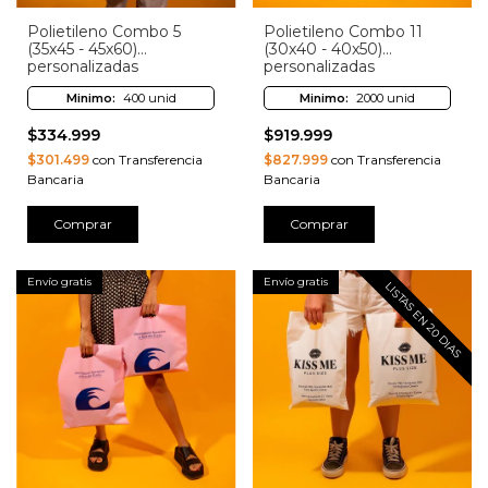
Polietileno Combo 5
Polietileno Combo 11
(35x45 - 45x60)
(30x40 - 40x50)
personalizadas
personalizadas
Minimo:
400 unid
Minimo:
2000 unid
$334.999
$919.999
$301.499
con Transferencia
$827.999
con Transferencia
Bancaria
Bancaria
Comprar
Comprar
Envío gratis
Envío gratis
LISTAS EN 20 DIAS