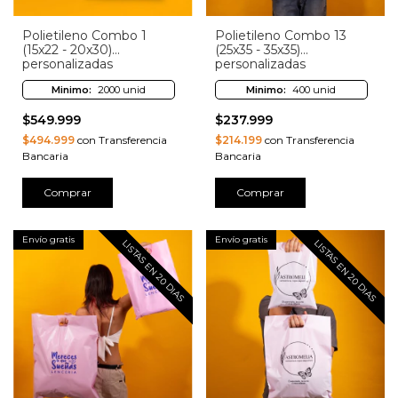
Polietileno Combo 1
Polietileno Combo 13
(15x22 - 20x30)
(25x35 - 35x35)
personalizadas
personalizadas
Minimo:
2000 unid
Minimo:
400 unid
$549.999
$237.999
$494.999
con Transferencia
$214.199
con Transferencia
Bancaria
Bancaria
Comprar
Comprar
Envío gratis
Envío gratis
LISTAS EN 20 DIAS
LISTAS EN 20 DIAS