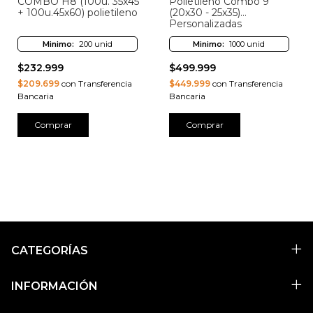
Polietileno Combo 9
COMBO H8 (100u. 35x45
(20x30 - 25x35)
+ 100u.45x60) polietileno
Personalizadas
Minimo:
1000 unid
Minimo:
200 unid
$499.999
$232.999
$449.999
con Transferencia
$209.699
con Transferencia
Bancaria
Bancaria
Comprar
Comprar
CATEGORÍAS
INFORMACIÓN