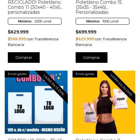
RECICLADO! Polietileno
Polietileno Combo 15
Combo 11 (30x40 - 40x50)
(35x35 - 35x45)
personalizadas
Personalizadas
Minimo:
2000 unid
Minimo:
1000 unid
$629.999
$699.999
$566.999
con Transferencia
$629.999
con Transferencia
Bancaria
Bancaria
Comprar
Comprar
Envío gratis
Envío gratis
LISTAS EN 20 DIAS
LISTAS EN 15 DIAS