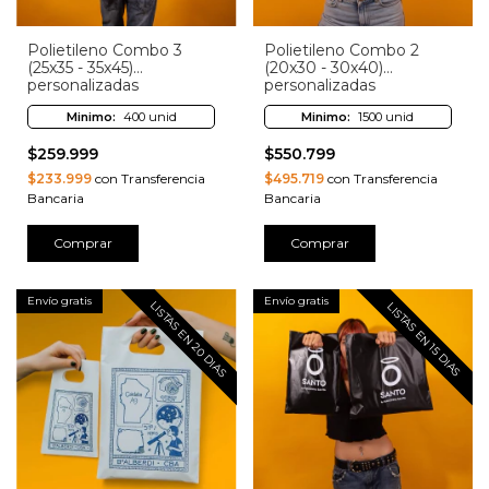
Polietileno Combo 3
Polietileno Combo 2
(25x35 - 35x45)
(20x30 - 30x40)
personalizadas
personalizadas
Minimo:
400 unid
Minimo:
1500 unid
$259.999
$550.799
$233.999
con Transferencia
$495.719
con Transferencia
Bancaria
Bancaria
Comprar
Comprar
Envío gratis
Envío gratis
LISTAS EN 20 DIAS
LISTAS EN 15 DIAS