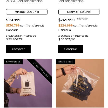
20x30 Personalizadas
Personalizadas
Minimo:
200 unid
Minimo:
100 unid
$327.299
$151.999
$249.999
$136.799
con Transferencia
$224.999
con Transferencia
Bancaria
Bancaria
3
cuotas sin interés de
3
cuotas sin interés de
$ 50.666,33
$ 83.333,00
Comprar
Comprar
Envío gratis
Envío gratis
LISTAS EN 30 DIAS