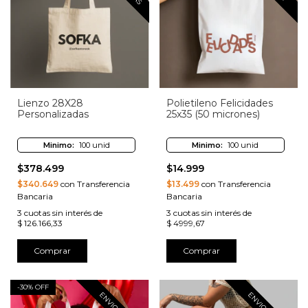
Lienzo 28X28
Polietileno Felicidades
Personalizadas
25x35 (50 micrones)
Minimo:
100 unid
Minimo:
100 unid
$378.499
$14.999
$340.649
con Transferencia
$13.499
con Transferencia
Bancaria
Bancaria
3
cuotas sin interés de
3
cuotas sin interés de
$ 126.166,33
$ 4999,67
Comprar
Comprar
-
30
% OFF