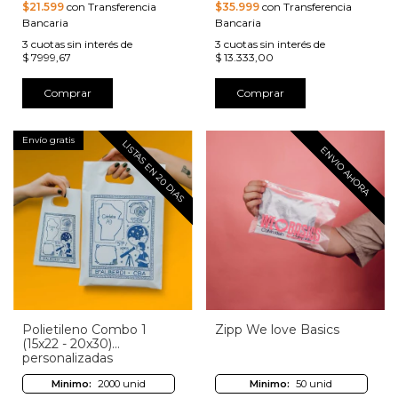
$21.599
con Transferencia
$35.999
con Transferencia
Bancaria
Bancaria
3
cuotas sin interés de
3
cuotas sin interés de
$ 7999,67
$ 13.333,00
Comprar
Comprar
Envío gratis
LISTAS EN 20 DIAS
ENVIO AHORA
Polietileno Combo 1
Zipp We love Basics
(15x22 - 20x30)
personalizadas
Minimo:
2000 unid
Minimo:
50 unid