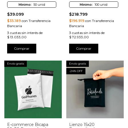
Minimo:
50 unid
Minimo:
100 unid
$39.099
$218.799
$35.189
con Transferencia
$196.919
con Transferencia
Bancaria
Bancaria
3
cuotas sin interés de
3
cuotas sin interés de
$ 13.033,00
$ 72.933,00
Comprar
Comprar
Envío gratis
Envío gratis
-
24
% OFF
E-commerce Bicapa
Lienzo 15x20