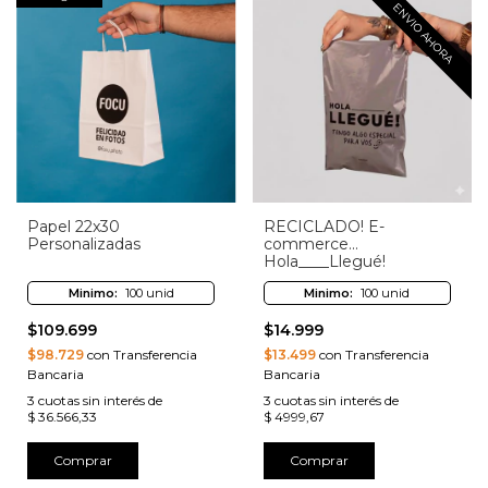
ENVIO AHORA
Papel 22x30
RECICLADO! E-
Personalizadas
commerce
Hola____Llegué!
Minimo:
100 unid
Minimo:
100 unid
$109.699
$14.999
$98.729
con Transferencia
$13.499
con Transferencia
Bancaria
Bancaria
3
cuotas sin interés de
3
cuotas sin interés de
$ 36.566,33
$ 4999,67
Comprar
Comprar