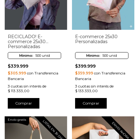
RECICLADO! E-
E-commerce 25x30
commerce 25x30
Personalizadas
Personalizadas
Minimo:
500 unid
Minimo:
500 unid
$339.999
$399.999
$305.999
con Transferencia
$359.999
con Transferencia
Bancaria
Bancaria
3
cuotas sin interés de
3
cuotas sin interés de
$ 113.333,00
$ 133.333,00
Comprar
Comprar
Envío gratis
LISTAS EN 30 DIAS
ENVIO AHORA