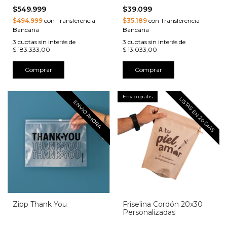
$549.999
$39.099
$494.999
con Transferencia
$35.189
con Transferencia
Bancaria
Bancaria
3
cuotas sin interés de
3
cuotas sin interés de
$ 183.333,00
$ 13.033,00
Comprar
Comprar
Envío gratis
LISTAS EN 20 DIAS
ENVIO AHORA
Zipp Thank You
Friselina Cordón 20x30
Personalizadas