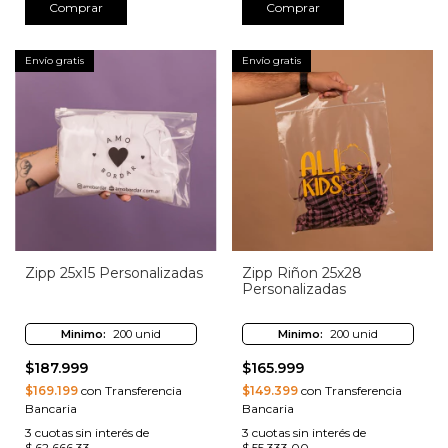
Comprar
Comprar
Envío gratis
Envío gratis
Zipp 25x15 Personalizadas
Zipp Riñon 25x28
Personalizadas
Minimo:
200 unid
Minimo:
200 unid
$187.999
$165.999
$169.199
con Transferencia
$149.399
con Transferencia
Bancaria
Bancaria
3
cuotas sin interés de
3
cuotas sin interés de
$ 62.666,33
$ 55.333,00