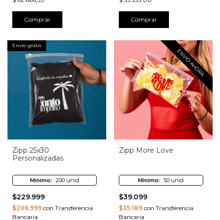
Comprar
Comprar
Envío gratis
ENVIO AHORA
Zipp 25x30
Zipp More Love
Personalizadas
Minimo:
200 unid
Minimo:
50 unid
$229.999
$39.099
$206.999
con Transferencia
$35.189
con Transferencia
Bancaria
Bancaria