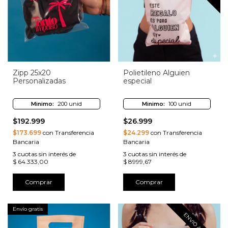
Zipp 25x20
Polietileno Alguien
Personalizadas
especial
Minimo:
200 unid
Minimo:
100 unid
$192.999
$26.999
$173.699
con Transferencia
$24.299
con Transferencia
Bancaria
Bancaria
3
cuotas sin interés de
3
cuotas sin interés de
$ 64.333,00
$ 8999,67
Comprar
Comprar
Envío gratis
ENVIO AHORA