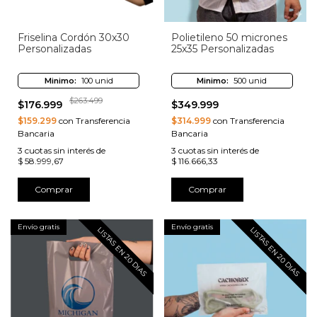
Friselina Cordón 30x30
Polietileno 50 micrones
Personalizadas
25x35 Personalizadas
Minimo:
100 unid
Minimo:
500 unid
$263.499
$176.999
$349.999
$159.299
con Transferencia
$314.999
con Transferencia
Bancaria
Bancaria
3
cuotas sin interés de
3
cuotas sin interés de
$ 58.999,67
$ 116.666,33
Comprar
Comprar
Envío gratis
Envío gratis
LISTAS EN 20 DIAS
LISTAS EN 20 DIAS