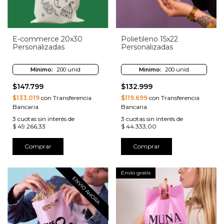
E-commerce 20x30
Polietileno 15x22
Personalizadas
Personalizadas
Minimo:
200 unid
Minimo:
200 unid
$147.799
$132.999
$133.019
con Transferencia
$119.699
con Transferencia
Bancaria
Bancaria
3
cuotas sin interés de
3
cuotas sin interés de
$ 49.266,33
$ 44.333,00
Comprar
Comprar
Envío gratis
ENVIO AHORA