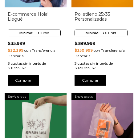
E-commerce Hola!
Polietileno 25x35
Llegué
Personalizadas
Minimo:
100 unid
Minimo:
500 unid
$35.999
$389.999
$32.399
con Transferencia
$350.999
con Transferencia
Bancaria
Bancaria
3
cuotas sin interés de
3
cuotas sin interés de
$ 11.999,67
$ 129.999,67
Comprar
Comprar
Envío gratis
Envío gratis