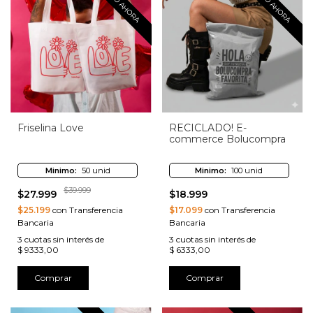
ENVIO AHORA
ENVIO AHORA
Friselina Love
RECICLADO! E-
commerce Bolucompra
Minimo:
50 unid
Minimo:
100 unid
$39.999
$27.999
$18.999
$25.199
con Transferencia
$17.099
con Transferencia
Bancaria
Bancaria
3
cuotas sin interés de
3
cuotas sin interés de
$ 9333,00
$ 6333,00
Comprar
Comprar