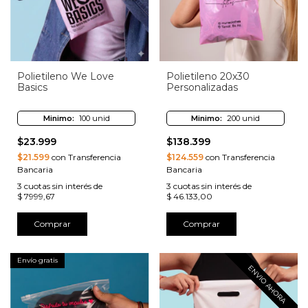
Polietileno We Love
Polietileno 20x30
Basics
Personalizadas
Minimo:
100 unid
Minimo:
200 unid
$23.999
$138.399
$21.599
con Transferencia
$124.559
con Transferencia
Bancaria
Bancaria
3
cuotas sin interés de
3
cuotas sin interés de
$ 7999,67
$ 46.133,00
Comprar
Comprar
Envío gratis
ENVIO AHORA