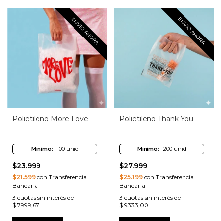
ENVIO AHORA
ENVIO AHORA
Polietileno More Love
Polietileno Thank You
Minimo:
100 unid
Minimo:
200 unid
$23.999
$27.999
$21.599
con Transferencia
$25.199
con Transferencia
Bancaria
Bancaria
3
cuotas sin interés de
3
cuotas sin interés de
$ 7999,67
$ 9333,00