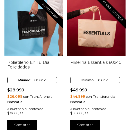
EDICION LIMITADA
ENVIO AHORA
Polietileno En Tu Día
Friselina Essentials 60x40
Felicidades
Minimo:
100 unid
Minimo:
50 unid
$28.999
$49.999
$26.099
con Transferencia
$44.999
con Transferencia
Bancaria
Bancaria
3
cuotas sin interés de
3
cuotas sin interés de
$ 9666,33
$ 16.666,33
Comprar
Comprar