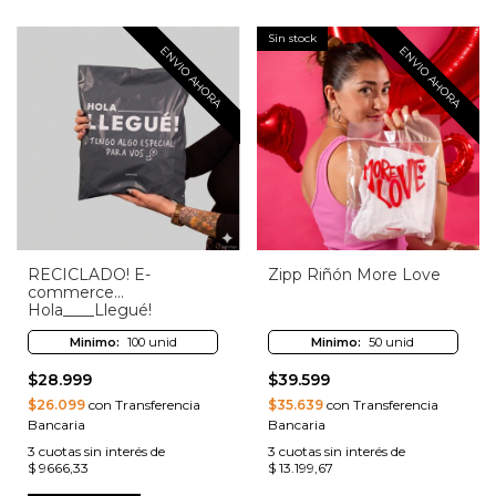
Sin stock
ENVIO AHORA
ENVIO AHORA
RECICLADO! E-
Zipp Riñón More Love
commerce
Hola____Llegué!
Minimo:
100 unid
Minimo:
50 unid
$28.999
$39.599
$26.099
con Transferencia
$35.639
con Transferencia
Bancaria
Bancaria
3
cuotas sin interés de
3
cuotas sin interés de
$ 9666,33
$ 13.199,67