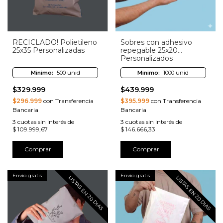
RECICLADO! Polietileno
Sobres con adhesivo
25x35 Personalizadas
repegable 25x20
Personalizados
Minimo:
500 unid
Minimo:
1000 unid
$329.999
$439.999
$296.999
con Transferencia
$395.999
con Transferencia
Bancaria
Bancaria
3
cuotas sin interés de
3
cuotas sin interés de
$ 109.999,67
$ 146.666,33
Comprar
Comprar
Envío gratis
Envío gratis
LISTAS EN 20 DIAS
LISTAS EN 20 DIAS