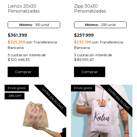
Lienzo 20x30
Zipp 30x30
Personalizadas
Personalizadas
Minimo:
100 unid
Minimo:
200 unid
$361.399
$257.999
$325.259
con Transferencia
$232.199
con Transferencia
Bancaria
Bancaria
3
cuotas sin interés de
3
cuotas sin interés de
$ 120.466,33
$ 85.999,67
Comprar
Comprar
Envío gratis
Envío gratis
LISTAS EN 20 DIAS
LISTAS EN 20 DIAS
-
33
% OFF