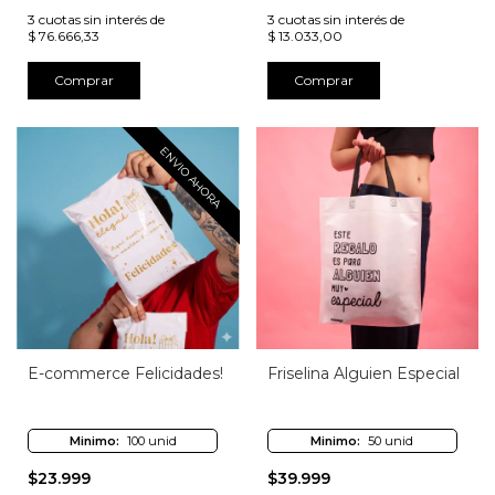
3
cuotas sin interés de
3
cuotas sin interés de
$ 76.666,33
$ 13.033,00
Comprar
Comprar
ENVIO AHORA
E-commerce Felicidades!
Friselina Alguien Especial
Minimo:
100 unid
Minimo:
50 unid
$23.999
$39.999