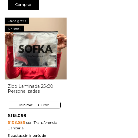
Comprar
Envío gratis
Sin stock
Zipp Laminada 25x20
Personalizadas
Minimo:
100 unid
$115.099
$103.589
con Transferencia
Bancaria
3
cuotas sin interés de