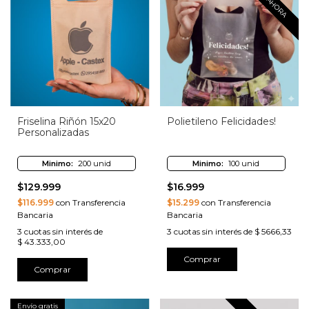
Friselina Riñón 15x20
Polietileno Felicidades!
Personalizadas
Minimo:
200 unid
Minimo:
100 unid
$129.999
$16.999
$116.999
con Transferencia
$15.299
con Transferencia
Bancaria
Bancaria
3
cuotas sin interés de
3
cuotas sin interés de
$ 5666,33
$ 43.333,00
Comprar
Comprar
Envío gratis