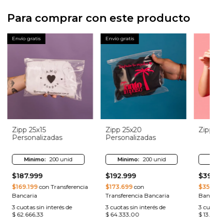
Para comprar con este producto
Envío gratis
Envío gratis
Zipp 25x15
Zipp 25x20
Zipp
Personalizadas
Personalizadas
Minimo:
200 unid
Minimo:
200 unid
M
$187.999
$192.999
$39.
$169.199
con Transferencia
$173.699
con
$35.1
Bancaria
Transferencia Bancaria
Banca
3
cuotas sin interés de
3
cuotas sin interés de
3
cuota
$ 62.666,33
$ 64.333,00
$ 13.0