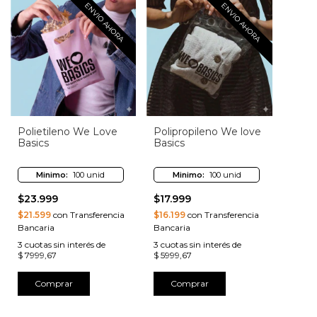
ENVIO AHORA
ENVIO AHORA
Polietileno We Love
Polipropileno We love
Basics
Basics
Minimo:
100 unid
Minimo:
100 unid
$23.999
$17.999
$21.599
con Transferencia
$16.199
con Transferencia
Bancaria
Bancaria
3
cuotas sin interés de
3
cuotas sin interés de
$ 7999,67
$ 5999,67
Comprar
Comprar