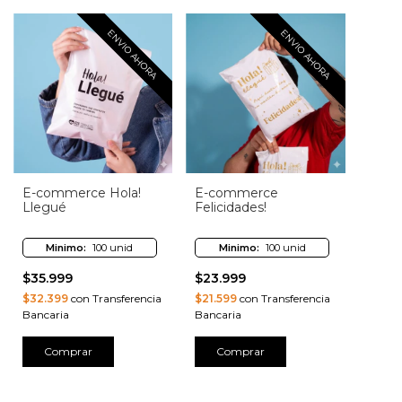
ENVIO AHORA
ENVIO AHORA
E-commerce Hola!
E-commerce
Llegué
Felicidades!
Minimo:
100 unid
Minimo:
100 unid
$35.999
$23.999
$32.399
con Transferencia
$21.599
con Transferencia
Bancaria
Bancaria
Comprar
Comprar