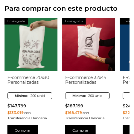
Para comprar con este producto
Envío gratis
Envío gratis
Envío g
E-commerce 20x30
E-commerce 32x44
E-co
Personalizadas
Personalizadas
Perso
Minimo:
200 unid
Minimo:
200 unid
Mi
$147.799
$187.199
$246
$133.019
con
$168.479
con
$221.
Transferencia Bancaria
Transferencia Bancaria
Transf
Comprar
Comprar
C