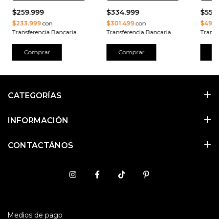
$259.999
$334.999
$550
$233.999
con
$301.499
con
$495.
Transferencia Bancaria
Transferencia Bancaria
Transf
Comprar
Comprar
C
CATEGORÍAS
INFORMACIÓN
CONTACTÁNOS
Medios de pago