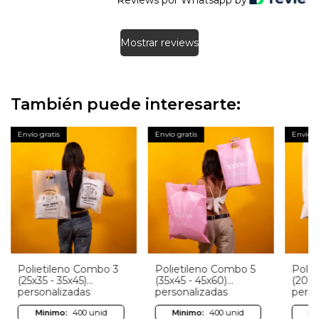
Mostrar reviews
También puede interesarte:
Envío gratis
Envío gratis
Envío g
Polietileno Combo 3
Polietileno Combo 5
Polie
(25x35 - 35x45)
(35x45 - 45x60)
(20x3
personalizadas
personalizadas
perso
Minimo:
400 unid
Minimo:
400 unid
Mi