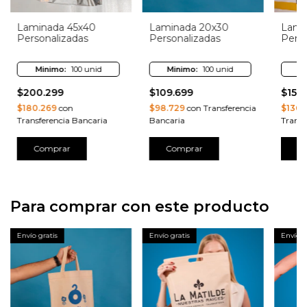
Laminada 45x40
Laminada 20x30
Lami
Personalizadas
Personalizadas
Perso
Minimo:
100 unid
Minimo:
100 unid
M
$200.299
$109.699
$151.
$180.269
con
$98.729
con Transferencia
$136.
Transferencia Bancaria
Bancaria
Transf
Comprar
Comprar
C
Para comprar con este producto
Envío gratis
Envío gratis
Envío g