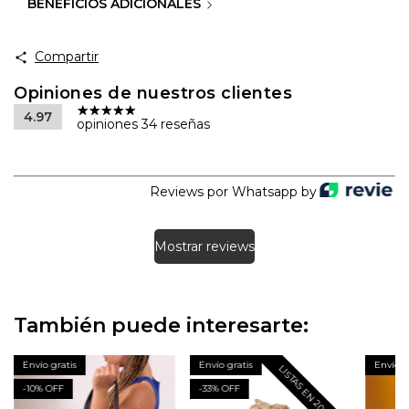
BENEFICIOS ADICIONALES
Compartir
Opiniones de nuestros clientes
4.97
opiniones 34 reseñas
Reviews por Whatsapp by
Mostrar reviews
También puede interesarte:
Envío gratis
Envío gratis
Envío g
LISTAS EN 20 DIAS
-
10
% OFF
-
33
% OFF