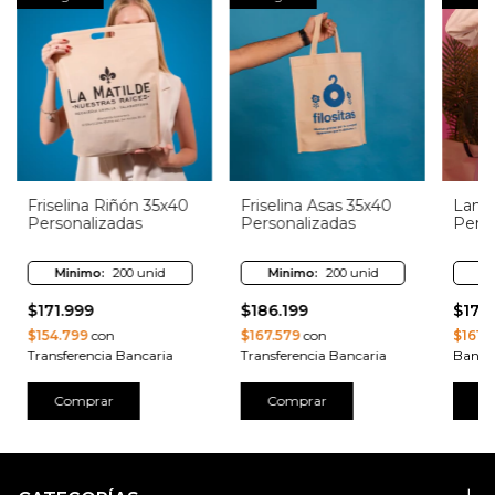
Friselina Riñón 35x40
Friselina Asas 35x40
Lami
Personalizadas
Personalizadas
Perso
Minimo:
200 unid
Minimo:
200 unid
M
$171.999
$186.199
$179
$154.799
con
$167.579
con
$161.
Transferencia Bancaria
Transferencia Bancaria
Banca
Comprar
Comprar
C