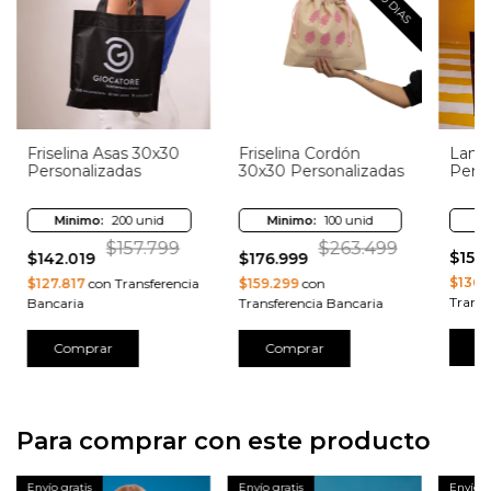
Friselina Asas 30x30
Friselina Cordón
Lami
Personalizadas
30x30 Personalizadas
Perso
Minimo:
200 unid
Minimo:
100 unid
M
$157.799
$263.499
$151.
$142.019
$176.999
$136.
$127.817
con Transferencia
$159.299
con
Transf
Bancaria
Transferencia Bancaria
C
Comprar
Comprar
Para comprar con este producto
Envío gratis
Envío gratis
Envío g