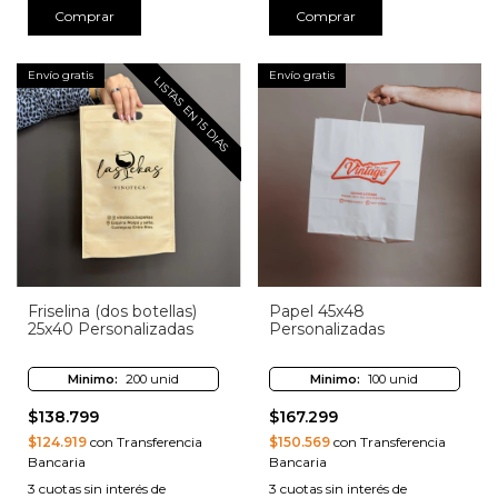
Comprar
Comprar
Envío gratis
Envío gratis
LISTAS EN 15 DIAS
Friselina (dos botellas)
Papel 45x48
25x40 Personalizadas
Personalizadas
Minimo:
200 unid
Minimo:
100 unid
$138.799
$167.299
$124.919
con Transferencia
$150.569
con Transferencia
Bancaria
Bancaria
3
cuotas sin interés de
3
cuotas sin interés de