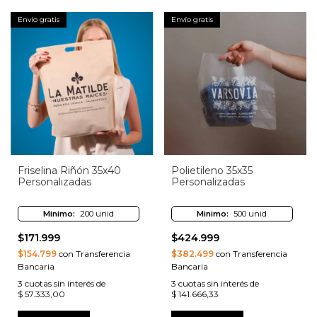
Envío gratis
Envío gratis
Friselina Riñón 35x40
Polietileno 35x35
Personalizadas
Personalizadas
Minimo:
200 unid
Minimo:
500 unid
$171.999
$424.999
$154.799
con Transferencia
$382.499
con Transferencia
Bancaria
Bancaria
3
cuotas sin interés de
3
cuotas sin interés de
$ 57.333,00
$ 141.666,33