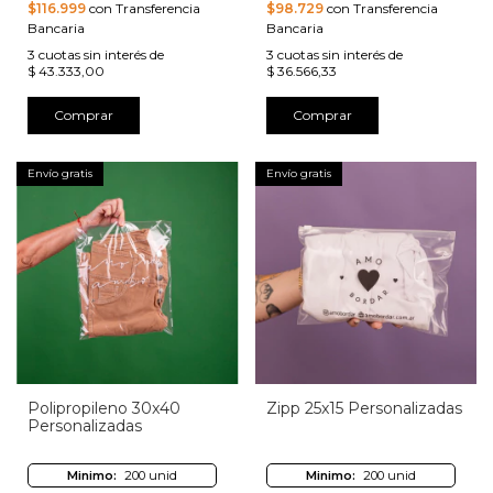
$116.999
con Transferencia
$98.729
con Transferencia
Bancaria
Bancaria
3
cuotas sin interés de
3
cuotas sin interés de
$ 43.333,00
$ 36.566,33
Comprar
Comprar
Envío gratis
Envío gratis
Polipropileno 30x40
Zipp 25x15 Personalizadas
Personalizadas
Minimo:
200 unid
Minimo:
200 unid