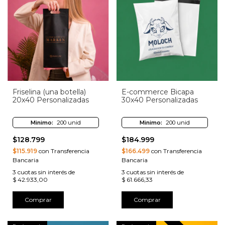
Friselina (una botella)
E-commerce Bicapa
20x40 Personalizadas
30x40 Personalizadas
Minimo:
200 unid
Minimo:
200 unid
$128.799
$184.999
$115.919
con Transferencia
$166.499
con Transferencia
Bancaria
Bancaria
3
cuotas sin interés de
3
cuotas sin interés de
$ 42.933,00
$ 61.666,33
Comprar
Comprar