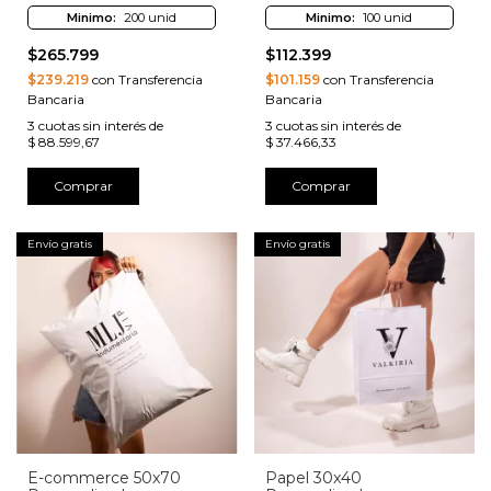
Minimo:
200 unid
Minimo:
100 unid
$265.799
$112.399
$239.219
con Transferencia
$101.159
con Transferencia
Bancaria
Bancaria
3
cuotas sin interés de
3
cuotas sin interés de
$ 88.599,67
$ 37.466,33
Comprar
Comprar
Envío gratis
Envío gratis
E-commerce 50x70
Papel 30x40