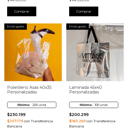
Comprar
Comprar
Envío gratis
Envío gratis
Polietileno Asas 40x35
Laminada 45x40
Personalizadas
Personalizadas
Minimo:
200 unid
Minimo:
100 unid
$230.199
$200.299
$207.179
con Transferencia
$180.269
con Transferencia
Bancaria
Bancaria