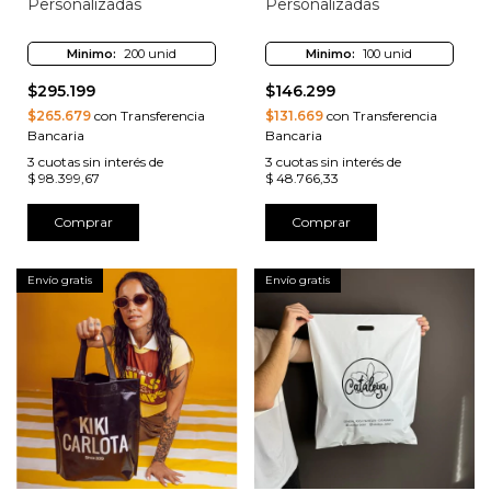
Personalizadas
Personalizadas
Minimo:
200 unid
Minimo:
100 unid
$295.199
$146.299
$265.679
con Transferencia
$131.669
con Transferencia
Bancaria
Bancaria
3
cuotas sin interés de
3
cuotas sin interés de
$ 98.399,67
$ 48.766,33
Comprar
Comprar
Envío gratis
Envío gratis