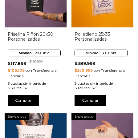
Friselina Riñón 20x30
Polietileno 25x35
Personalizadas
Personalizadas
Minimo:
200 unid
Minimo:
500 unid
$130.999
$117.899
$389.999
$106.109
con Transferencia
$350.999
con Transferencia
Bancaria
Bancaria
3
cuotas sin interés de
3
cuotas sin interés de
$ 39.299,67
$ 129.999,67
Comprar
Comprar
Envío gratis
Envío gratis