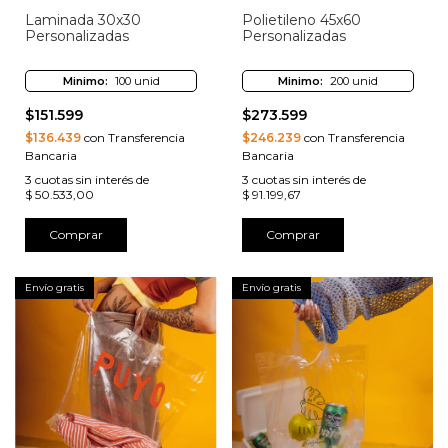
Laminada 30x30
Polietileno 45x60
Personalizadas
Personalizadas
Minimo:
100 unid
Minimo:
200 unid
$151.599
$273.599
$136.439
con Transferencia
$246.239
con Transferencia
Bancaria
Bancaria
3
cuotas sin interés de
3
cuotas sin interés de
$ 50.533,00
$ 91.199,67
Comprar
Comprar
Envío gratis
Envío gratis