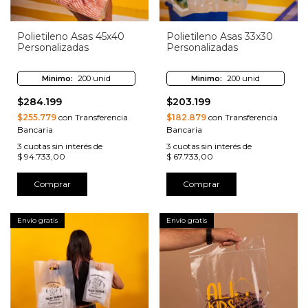
Polietileno Asas 45x40
Polietileno Asas 33x30
Personalizadas
Personalizadas
Minimo:
200 unid
Minimo:
200 unid
$284.199
$203.199
$255.779
con Transferencia
$182.879
con Transferencia
Bancaria
Bancaria
3
cuotas sin interés de
3
cuotas sin interés de
$ 94.733,00
$ 67.733,00
Comprar
Comprar
Envío gratis
Envío gratis