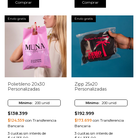
Comprar
Comprar
Envío gratis
Envío gratis
Polietileno 20x30
Zipp 25x20
Personalizadas
Personalizadas
Minimo:
200 unid
Minimo:
200 unid
$138.399
$192.999
$124.559
con Transferencia
$173.699
con Transferencia
Bancaria
Bancaria
3
cuotas sin interés de
3
cuotas sin interés de
$ 46.133,00
$ 64.333,00