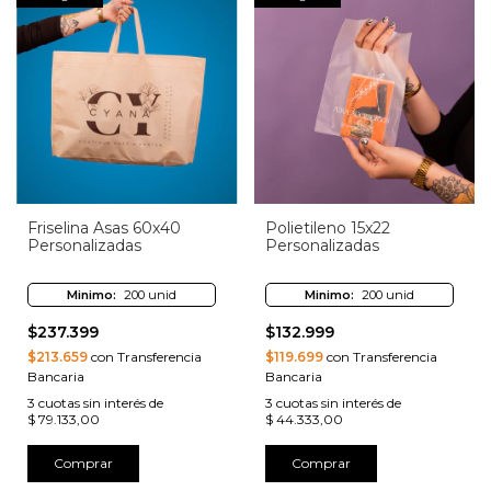
Friselina Asas 60x40
Polietileno 15x22
Personalizadas
Personalizadas
Minimo:
200 unid
Minimo:
200 unid
$237.399
$132.999
$213.659
con Transferencia
$119.699
con Transferencia
Bancaria
Bancaria
3
cuotas sin interés de
3
cuotas sin interés de
$ 79.133,00
$ 44.333,00
Comprar
Comprar