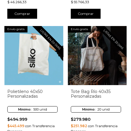
$ 46.266,33
$ 55.766,33
Comprar
Comprar
Envío gratis
Envío gratis
LISTAS EN 20 DIAS
LISTAS EN 25 DIAS
Polietileno 40x50
Tote Bag Río 40x35
Personalizadas
Personalizadas
Minimo:
500 unid
Minimo:
20 unid
$494.999
$279.980
$445.499
con Transferencia
$251.982
con Transferencia