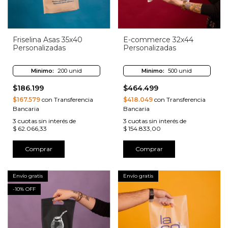
Friselina Asas 35x40
E-commerce 32x44
Personalizadas
Personalizadas
Minimo:
200 unid
Minimo:
500 unid
$186.199
$464.499
$167.579
con Transferencia
$418.049
con Transferencia
Bancaria
Bancaria
3
cuotas sin interés de
3
cuotas sin interés de
$ 62.066,33
$ 154.833,00
Comprar
Comprar
Envío gratis
Envío gratis
-
10
% OFF