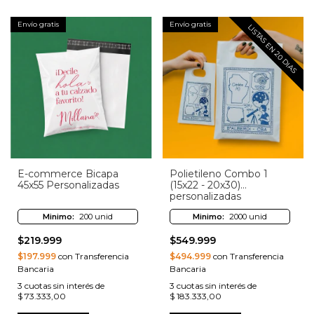
Envío gratis
Envío gratis
LISTAS EN 20 DIAS
E-commerce Bicapa
Polietileno Combo 1
45x55 Personalizadas
(15x22 - 20x30)
personalizadas
Minimo:
200 unid
Minimo:
2000 unid
$219.999
$549.999
$197.999
con Transferencia
$494.999
con Transferencia
Bancaria
Bancaria
3
cuotas sin interés de
3
cuotas sin interés de
$ 73.333,00
$ 183.333,00