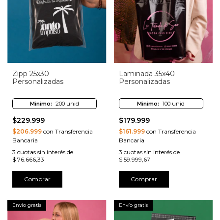
Zipp 25x30
Laminada 35x40
Personalizadas
Personalizadas
Minimo:
200 unid
Minimo:
100 unid
$229.999
$179.999
$206.999
con Transferencia
$161.999
con Transferencia
Bancaria
Bancaria
3
cuotas sin interés de
3
cuotas sin interés de
$ 76.666,33
$ 59.999,67
Comprar
Comprar
Envío gratis
Envío gratis