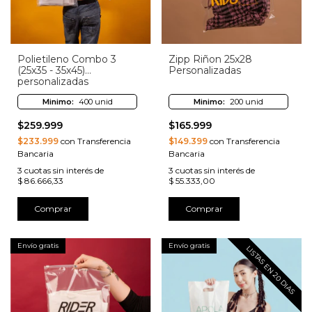
Polietileno Combo 3
Zipp Riñon 25x28
(25x35 - 35x45)
Personalizadas
personalizadas
Minimo:
400 unid
Minimo:
200 unid
$259.999
$165.999
$233.999
con Transferencia
$149.399
con Transferencia
Bancaria
Bancaria
3
cuotas sin interés de
3
cuotas sin interés de
$ 86.666,33
$ 55.333,00
Comprar
Comprar
Envío gratis
Envío gratis
LISTAS EN 20 DIAS