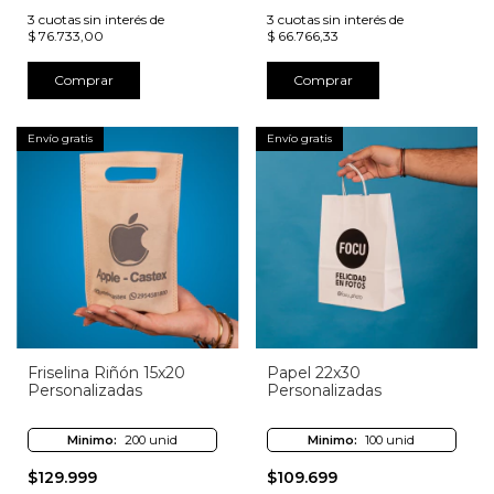
3
cuotas sin interés de
3
cuotas sin interés de
$ 76.733,00
$ 66.766,33
Comprar
Comprar
Envío gratis
Envío gratis
Friselina Riñón 15x20
Papel 22x30
Personalizadas
Personalizadas
Minimo:
200 unid
Minimo:
100 unid
$129.999
$109.699