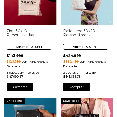
Zipp 30x40
Polietileno 30x40
Personalizadas
Personalizadas
Minimo:
100 unid
Minimo:
500 unid
$143.999
$424.999
$129.599
con Transferencia
$382.499
con Transferencia
Bancaria
Bancaria
3
cuotas sin interés de
3
cuotas sin interés de
$ 47.999,67
$ 141.666,33
Comprar
Comprar
Envío gratis
Envío gratis