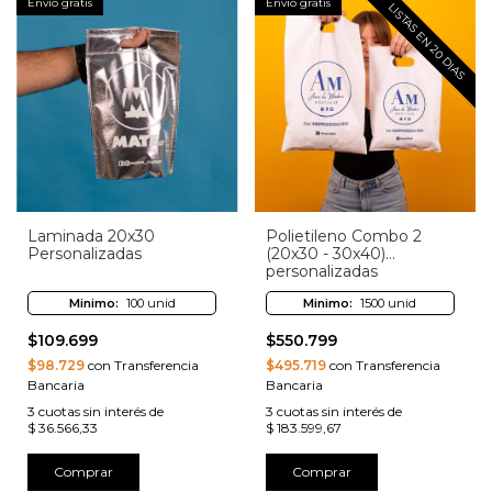
Envío gratis
Envío gratis
LISTAS EN 20 DIAS
Laminada 20x30
Polietileno Combo 2
Personalizadas
(20x30 - 30x40)
personalizadas
Minimo:
100 unid
Minimo:
1500 unid
$109.699
$550.799
$98.729
con Transferencia
$495.719
con Transferencia
Bancaria
Bancaria
3
cuotas sin interés de
3
cuotas sin interés de
$ 36.566,33
$ 183.599,67
Comprar
Comprar