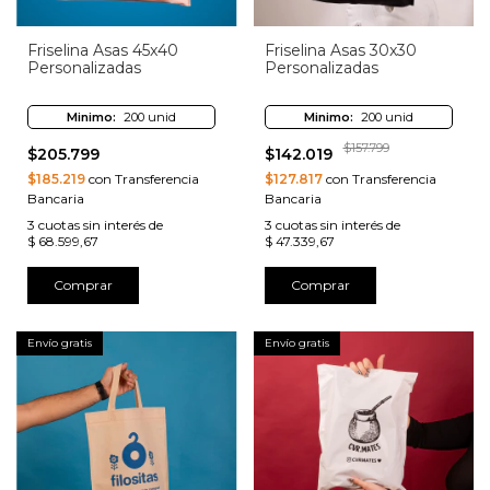
Friselina Asas 45x40
Friselina Asas 30x30
Personalizadas
Personalizadas
Minimo:
200 unid
Minimo:
200 unid
$157.799
$205.799
$142.019
$185.219
con Transferencia
$127.817
con Transferencia
Bancaria
Bancaria
3
cuotas sin interés de
3
cuotas sin interés de
$ 68.599,67
$ 47.339,67
Comprar
Comprar
Envío gratis
Envío gratis