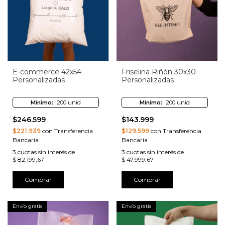
E-commerce 42x54
Friselina Riñón 30x30
Personalizadas
Personalizadas
Minimo:
200 unid
Minimo:
200 unid
$246.599
$143.999
$221.939
con Transferencia
$129.599
con Transferencia
Bancaria
Bancaria
3
cuotas sin interés de
3
cuotas sin interés de
$ 82.199,67
$ 47.999,67
Comprar
Comprar
Envío gratis
Envío gratis