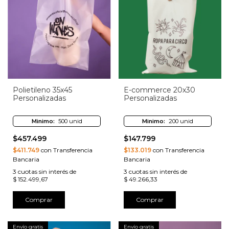
Polietileno 35x45
E-commerce 20x30
Personalizadas
Personalizadas
Minimo:
500 unid
Minimo:
200 unid
$457.499
$147.799
$411.749
con Transferencia
$133.019
con Transferencia
Bancaria
Bancaria
3
cuotas sin interés de
3
cuotas sin interés de
$ 152.499,67
$ 49.266,33
Comprar
Comprar
Envío gratis
Envío gratis