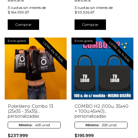
Bancaria
Bancaria
3
cuotas sin interés de
3
cuotas sin interés de
$ 164.999,67
$ 93.326,67
Comprar
Comprar
Envío gratis
Envío gratis
LISTAS EN 15 DIAS
LISTAS EN 15 DIAS
Polietileno Combo 13
COMBO H2 (100u. 35x40
(25x35 - 35x35)
+ 100u.45x40)
personalizadas
personalizadas
Minimo:
400 unid
Minimo:
200 unid
$237.999
$195.999