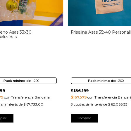
ileno Asas 33x30
Friselina Asas 35x40 Personal
alizadas
Pack minimo de:
200
Pack minimo de:
200
199
$186.199
79
con Transferencia Bancaria
$167.579
con Transferencia Bancar
 sin interés de
$ 67.733,00
3
cuotas sin interés de
$ 62.066,33
prar
Comprar