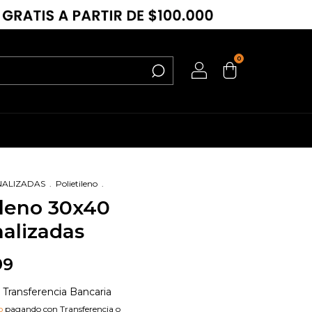
0
NALIZADAS
.
Polietileno
.
ileno 30x40
alizadas
99
Transferencia Bancaria
o
pagando con Transferencia o