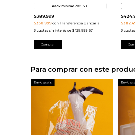
Pack minimo de:
500
$389.999
$424.
$350.999
con Transferencia Bancaria
$382.4
3
cuotas sin interés de
$ 129.999,67
3
cuotas
Comprar
Com
Para comprar con este produ
Envío gratis
Envío gra