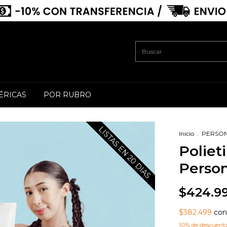
ÉRICAS
POR RUBRO
LISTAS EN 20 DIAS
Inicio
.
PERSO
Poliet
Person
$424.9
$382.499
con 
10% de descuent