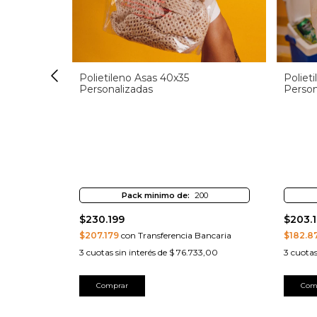
izadas
Polietileno Asas 40x35
Poliet
Personalizadas
Person
0
Pack minimo de:
200
$230.199
$203.
ncaria
$207.179
con Transferencia Bancaria
$182.8
,67
3
cuotas sin interés de
$ 76.733,00
3
cuotas
Comprar
Com