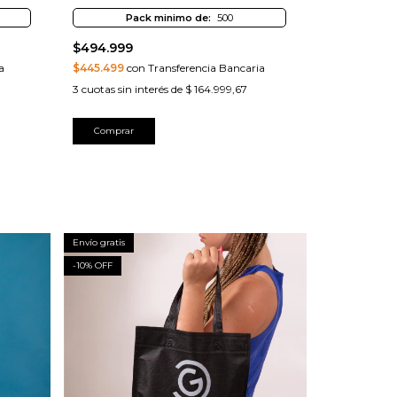
Pack minimo de:
500
$494.999
a
$445.499
con Transferencia Bancaria
3
cuotas sin interés de
$ 164.999,67
Comprar
Envío gratis
Envío gratis
-
10
% OFF