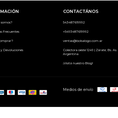
RMACIÓN
CONTACTÁNOS
 somos?
543487619992
s Frecuentes
+5493487619992
omprar?
ventas@bolsalogo.com.ar
y Devoluciones
Colectora oeste 1249 | Zárate, Bs. As. 
Argentina
¡Visitá nuestro Blog!
Medios de envío