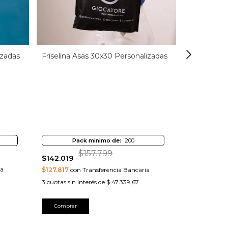
izadas
Friselina Asas 30x30 Personalizadas
Laminada 
Pack minimo de:
200
Pa
$157.799
$151.599
$142.019
ia
$136.439
con
$127.817
con Transferencia Bancaria
3
cuotas sin i
3
cuotas sin interés de
$ 47.339,67
Comprar
Comprar