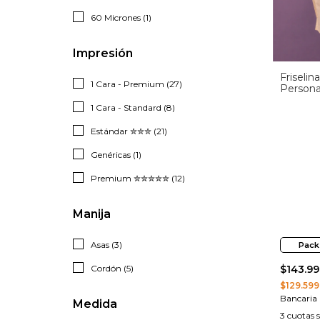
60 Micrones (1)
Impresión
Friseli
1 Cara - Premium (27)
Persona
1 Cara - Standard (8)
Estándar ✮✮✮ (21)
Genéricas (1)
Premium ✮✮✮✮✮ (12)
Manija
Asas (3)
Pack
Cordón (5)
$143.99
$129.599
Bancaria
Medida
3
cuotas s