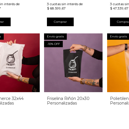
in interés de
3
cuotas sin interés de
3
cuotas sin
7
$ 68.599,67
$ 47.339,67
rar
Comprar
Compra
s
Envío gratis
Envío gratis
-
10
% OFF
erce 32x44
Friselina Riñón 20x30
Polietile
lizadas
Personalizadas
Personal