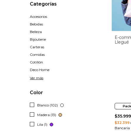
Categorías
Accesorios
Bebidas
Belleza
E-comm
Bijouterie
Llegué
Carteras
Comidas
Cotillón
Deco Home
Ver más
Color
Blanco (102)
Pack
Madera (13)
$35.999
$32.399
Lila (1)
Bancaria