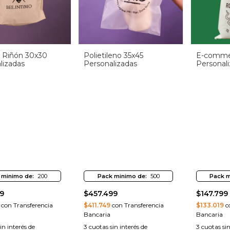
na Riñón 30x30
Polietileno 35x45
E-comme
lizadas
Personalizadas
Personal
 minimo de:
200
Pack minimo de:
500
Pack m
9
$457.499
$147.799
con Transferencia
$411.749
con Transferencia
$133.019
co
Bancaria
Bancaria
in interés de
3
cuotas sin interés de
3
cuotas sin