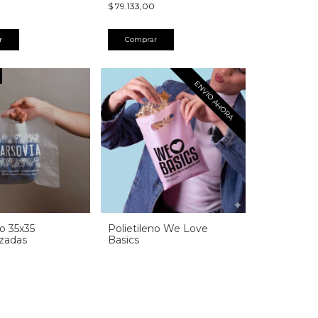
$ 79.133,00
r
Comprar
ENVIO AHORA
no 35x35
Polietileno We Love
izadas
Basics