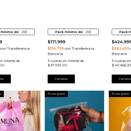
 minimo de:
200
Pack minimo de:
200
Pack m
9
$171.999
$424.99
con Transferencia
$154.799
con Transferencia
$382.499
c
Bancaria
Bancaria
in interés de
3
cuotas sin interés de
3
cuotas sin
,00
$ 57.333,00
$ 141.666,3
rar
Comprar
Compra
s
Envío gratis
Envío gratis