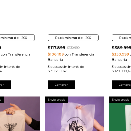
 minimo de:
200
Pack minimo de:
200
Pack m
9
$117.899
$389.99
$130.999
con Transferencia
$106.109
con Transferencia
$350.999
c
Bancaria
Bancaria
in interés de
3
cuotas sin interés de
3
cuotas sin
67
$ 39.299,67
$ 129.999,6
rar
Comprar
Compra
s
Envío gratis
Envío gratis