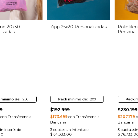
leno 20x30
Zipp 25x20 Personalizadas
Polietile
lizadas
Personal
 minimo de:
200
Pack minimo de:
200
Pack m
9
$192.999
$230.199
con Transferencia
$173.699
con Transferencia
$207.179
c
Bancaria
Bancaria
in interés de
3
cuotas sin interés de
3
cuotas sin
00
$ 64.333,00
$ 76.733,0