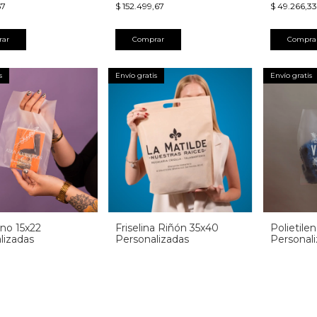
67
$ 152.499,67
$ 49.266,33
rar
Comprar
Compra
s
Envío gratis
Envío gratis
eno 15x22
Friselina Riñón 35x40
Polietile
lizadas
Personalizadas
Personal