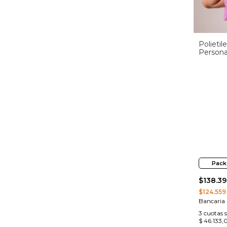
Polieti
Persona
Pack
$138.39
$124.559
Bancaria
3
cuotas s
$ 46.133,