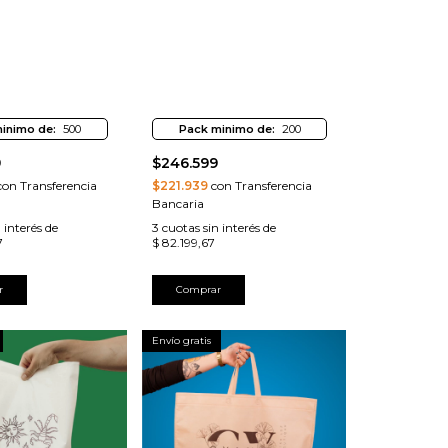
inimo de:
500
Pack minimo de:
200
9
$246.599
on Transferencia
$221.939
con Transferencia
Bancaria
 interés de
3
cuotas sin interés de
7
$ 82.199,67
r
Comprar
Envío gratis