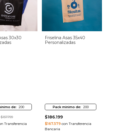
 Asas 30x30
Friselina Asas 35x40
izadas
Personalizadas
inimo de:
200
Pack minimo de:
200
$186.199
$157.799
n Transferencia
$167.579
con Transferencia
Bancaria