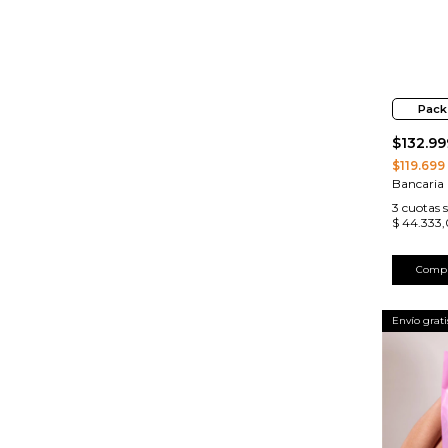
Pack
$132.99
$119.699
Bancaria
3
cuotas s
$ 44.333
Comp
Envío grati