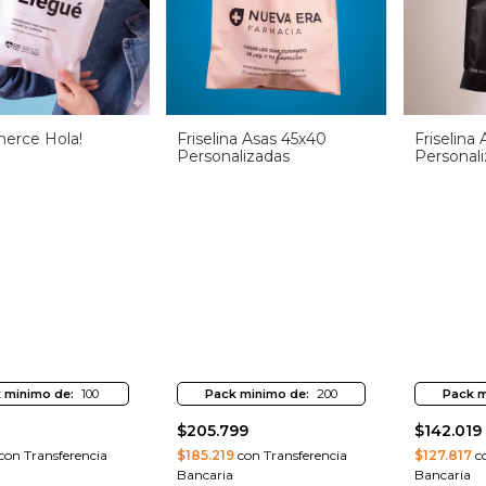
erce Hola!
Friselina Asas 45x40
Friselina
Personalizadas
Personal
 minimo de:
100
Pack minimo de:
200
Pack m
$205.799
$142.019
con Transferencia
$185.219
con Transferencia
$127.817
co
Bancaria
Bancaria