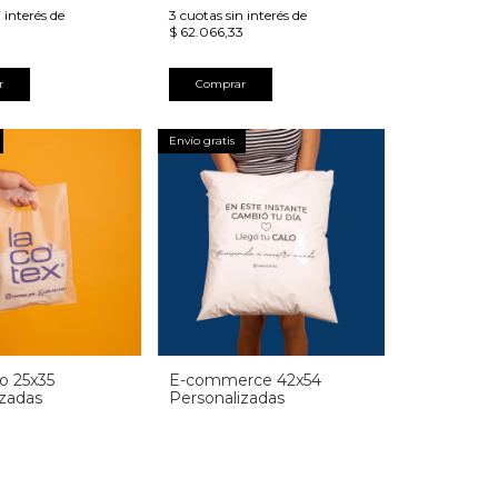
 interés de
3
cuotas sin interés de
$ 62.066,33
r
Comprar
Envío gratis
no 25x35
E-commerce 42x54
izadas
Personalizadas