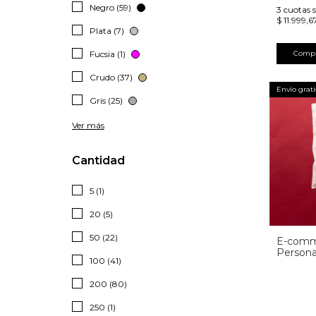
Negro (59)
3
cuotas s
$ 11.999,6
Plata (7)
Fucsia (1)
Comp
Crudo (37)
Envío grati
Gris (25)
Ver más
Cantidad
5 (1)
20 (5)
50 (22)
E-comm
Persona
100 (41)
200 (80)
250 (1)