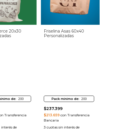
rce 20x30
Friselina Asas 60x40
izadas
Personalizadas
inimo de:
200
Pack minimo de:
200
$237.399
n Transferencia
$213.659
con Transferencia
Bancaria
 interés de
3
cuotas sin interés de