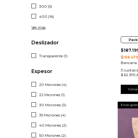
300 (5)
400 (16)
Ver más
Pack
Deslizador
$187.19
Transparente (1)
$168.479
Bancaria
3
cuotas s
Espesor
$ 62.399,
20 Micrones (4)
Comp
22 Micrones (1)
30 Micrones (3)
Envío grati
35 Micrones (4)
40 Micrones (2)
50 Micrones (2)