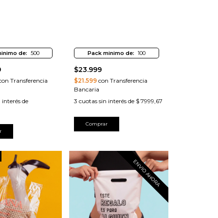
inimo de:
500
Pack minimo de:
100
9
$23.999
on Transferencia
$21.599
con Transferencia
Bancaria
 interés de
3
cuotas sin interés de
$ 7999,67
3
Comprar
r
ENVIO AHORA