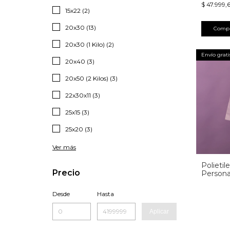
$ 47.999,
15x22 (2)
20x30 (13)
Comp
20x30 (1 Kilo) (2)
Envío grati
20x40 (3)
20x50 (2 Kilos) (3)
22x30x11 (3)
25x15 (3)
25x20 (3)
Ver más
Polietil
Precio
Persona
Desde
Hasta
Aplicar