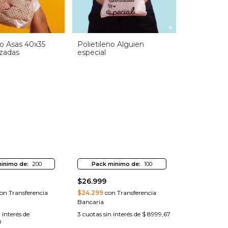
no Asas 40x35
Polietileno Alguien
izadas
especial
inimo de:
200
Pack minimo de:
100
$26.999
on Transferencia
$24.299
con Transferencia
Bancaria
 interés de
3
cuotas sin interés de
$ 8999,67
0