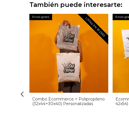
También puede interesarte:
Envío gratis
Envío gra
LISTAS EN 30 DIAS
LISTAS EN 30 DIAS
5x30 -
Combo Ecommerce + Polipropileno
Ecomm
(32x44+30x40) Personalizadas
42x54)