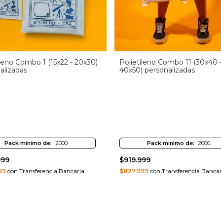
ileno Combo 1 (15x22 - 20x30)
Polietileno Combo 11 (30x40 
alizadas
40x50) personalizadas
Pack minimo de:
2000
Pack minimo de:
2000
999
$919.999
99
con Transferencia Bancaria
$827.999
con Transferencia Bancar
prar
Comprar