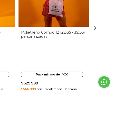
-
Polietileno Combo 12 (25x35 - 35x35)
Polietileno
personalizadas
personaliz
Pack minimo de:
1000
Pa
$629.999
$237.999
ia
$566.999
con Transferencia Bancaria
$214.199
con
Comprar
Comprar