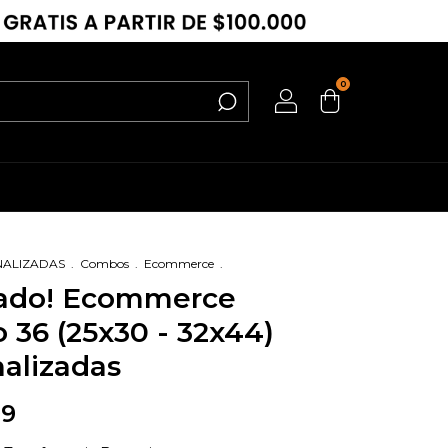
0
NALIZADAS
.
Combos
.
Ecommerce
.
lado! Ecommerce
36 (25x30 - 32x44)
alizadas
99