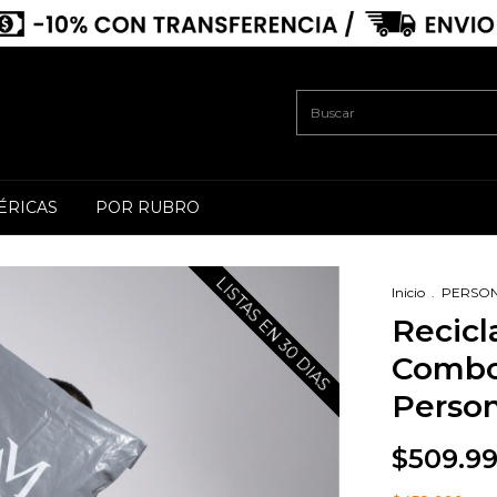
ÉRICAS
POR RUBRO
LISTAS EN 30 DIAS
Inicio
.
PERSO
Recic
Combo 
Person
$509.9