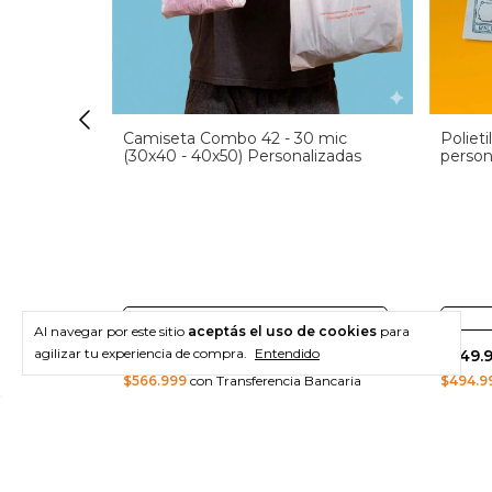
 Combo 11
Camiseta Combo 42 - 30 mic
Poliet
izadas
(30x40 - 40x50) Personalizadas
person
00
Pack minimo de:
2000
Al navegar por este sitio
aceptás el uso de cookies
para
agilizar tu experiencia de compra.
Entendido
$629.999
$549.
ancaria
$566.999
con Transferencia Bancaria
$494.9
Comprar
Com