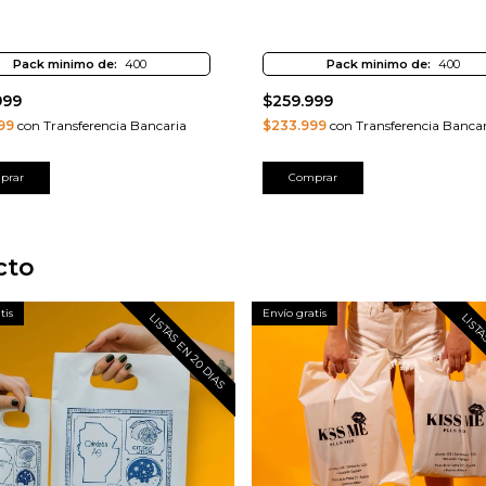
Pack minimo de:
400
Pack minimo de:
400
999
$259.999
99
con Transferencia Bancaria
$233.999
con Transferencia Bancar
prar
Comprar
cto
tis
Envío gratis
LISTAS EN 20 DIAS
LISTA