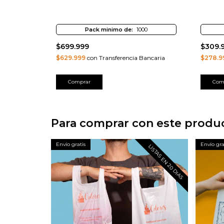
00
Pack minimo de:
1000
$699.999
$309.
ancaria
$629.999
con Transferencia Bancaria
$278.9
Comprar
Com
Para comprar con este produ
Envío gratis
Envío gra
LISTAS EN 20 DIAS
LISTAS EN 20 DIAS