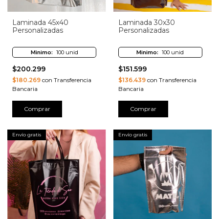
Laminada 45x40
Laminada 30x30
Personalizadas
Personalizadas
Minimo:
100 unid
Minimo:
100 unid
$200.299
$151.599
$180.269
con Transferencia
$136.439
con Transferencia
Bancaria
Bancaria
Comprar
Comprar
Envío gratis
Envío gratis