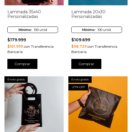
Laminada 35x40
Laminada 20x30
Personalizadas
Personalizadas
Minimo:
100 unid
Minimo:
100 unid
$179.999
$109.699
$161.999
con Transferencia
$98.729
con Transferencia
Bancaria
Bancaria
Comprar
Comprar
Envío gratis
Envío gratis
-
27
% OFF