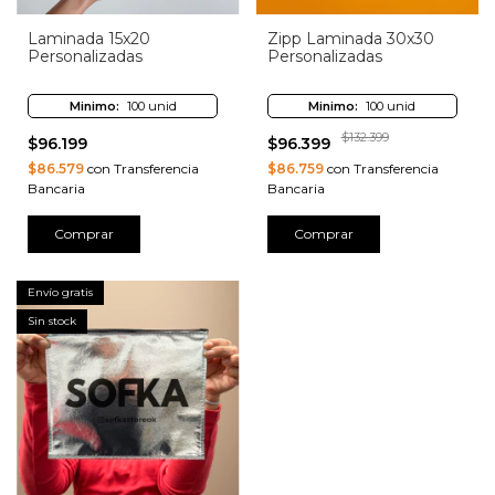
Laminada 15x20
Zipp Laminada 30x30
Personalizadas
Personalizadas
Minimo:
100 unid
Minimo:
100 unid
$132.399
$96.199
$96.399
$86.579
con Transferencia
$86.759
con Transferencia
Bancaria
Bancaria
Comprar
Comprar
Envío gratis
Sin stock