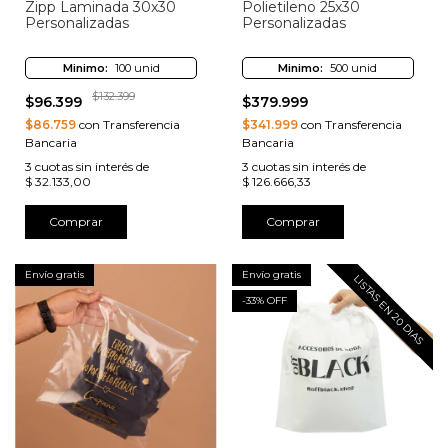
Zipp Laminada 30x30
Polietileno 25x30
Personalizadas
Personalizadas
Minimo:
100 unid
Minimo:
500 unid
$132.399
$96.399
$379.999
$86.759
con Transferencia
$341.999
con Transferencia
Bancaria
Bancaria
3
cuotas sin interés de
3
cuotas sin interés de
$ 32.133,00
$ 126.666,33
Comprar
Comprar
Envío gratis
Envío gratis
LISTAS EN 20 DIAS
-
33
% OFF