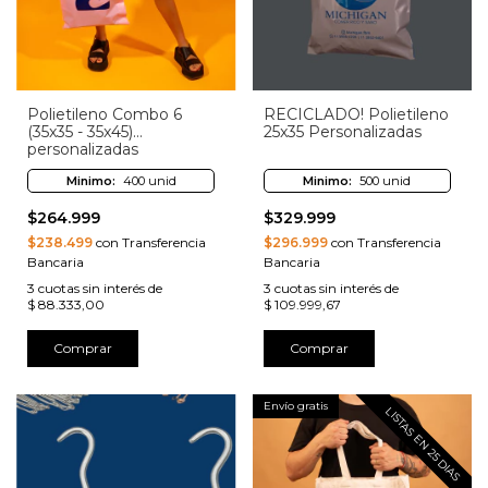
Polietileno Combo 6
RECICLADO! Polietileno
(35x35 - 35x45)
25x35 Personalizadas
personalizadas
Minimo:
400 unid
Minimo:
500 unid
$264.999
$329.999
$238.499
con Transferencia
$296.999
con Transferencia
Bancaria
Bancaria
3
cuotas sin interés de
3
cuotas sin interés de
$ 88.333,00
$ 109.999,67
Comprar
Comprar
Envío gratis
LISTAS EN 25 DIAS