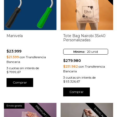
Manivela
Tote Bag Nairobi 35x40
Personalizadas
$23.999
Minimo:
20 unid
$21.599
con Transferencia
$279.980
Bancaria
$251.982
con Transferencia
3
cuotas sin interés de
Bancaria
$ 7999,67
3
cuotas sin interés de
$ 93.326,67
Comprar
Envío gratis
PREMIUM | 10 DIAS
ENVIO AHORA