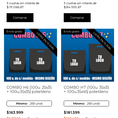
3
cuotas sin interés de
3
cuotas sin interés de
$ 111.066,67
$ 84.999,67
Comprar
Comprar
Envío gratis
Envío gratis
LISTAS EN 15 DIAS
LISTAS EN 15 DIAS
COMBO H6 (100u. 25x35
COMBO H7 (100u. 35x35
+ 100u.35x35) polietileno
+ 100u.35x45) polietileno
Minimo:
200 unid
Minimo:
200 unid
$163.999
$181.599