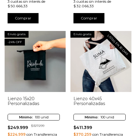
3
cuotas sin interés de
3
cuotas sin interés de
$ 50.666,33
$ 32.066,33
Comprar
Comprar
Envío gratis
Envío gratis
LISTAS EN 30 DIAS
-
24
% OFF
Lienzo 15x20
Lienzo 40x45
Personalizadas
Personalizadas
Minimo:
100 unid
Minimo:
100 unid
$327.299
$249.999
$411.399
$224.999
con Transferencia
$370.259
con Transferencia