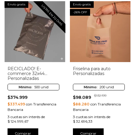
Envío gratis
Envío gratis
LISTAS EN 20 DIAS
-
26
% OFF
RECICLADO! E-
Friselina para auto
commerce 32x44
Personalizadas
Personalizadas
Minimo:
500 unid
Minimo:
200 unid
$132.199
$374.999
$98.089
$337.499
con Transferencia
$88.280
con Transferencia
Bancaria
Bancaria
3
cuotas sin interés de
3
cuotas sin interés de
$ 124.999,67
$ 32.696,33
Comprar
Comprar