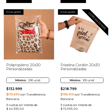
Envío gratis
Envío gratis
LISTAS EN 20 DIAS
Polipropileno 20x30
Friselina Cordón 20x30
Personalizadas
Personalizadas
Minimo:
200 unid
Minimo:
100 unid
$132.999
$218.799
$119.699
con Transferencia
$196.919
con Transferencia
Bancaria
Bancaria
3
cuotas sin interés de
3
cuotas sin interés de
$ 44.333,00
$ 72.933,00