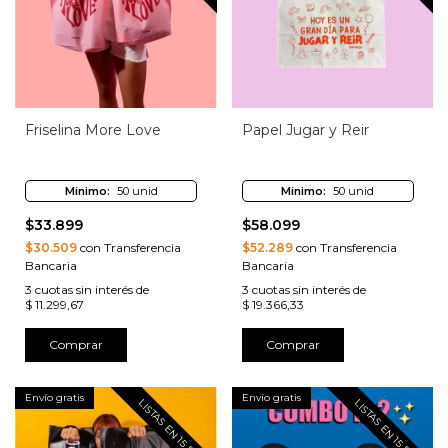
Friselina More Love
Papel Jugar y Reir
Minimo:
50 unid
Minimo:
50 unid
$33.899
$58.099
$30.509
con Transferencia
$52.289
con Transferencia
Bancaria
Bancaria
3
cuotas sin interés de
3
cuotas sin interés de
$ 11.299,67
$ 19.366,33
Comprar
Comprar
Envío gratis
Envío gratis
LISTAS EN 15 DIAS
LISTAS EN 15 DIAS