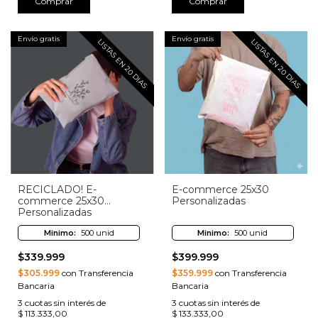
Comprar
Comprar
Envío gratis
Envío gratis
LISTAS EN 20 DIAS
LISTAS EN 20 DIAS
RECICLADO! E-
E-commerce 25x30
commerce 25x30
Personalizadas
Personalizadas
Minimo:
500 unid
Minimo:
500 unid
$339.999
$399.999
$305.999
con Transferencia
$359.999
con Transferencia
Bancaria
Bancaria
3
cuotas sin interés de
3
cuotas sin interés de
$ 113.333,00
$ 133.333,00