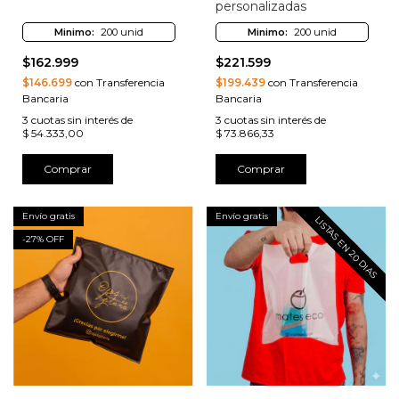
personalizadas
Minimo:
200 unid
Minimo:
200 unid
$162.999
$221.599
$146.699
con Transferencia
$199.439
con Transferencia
Bancaria
Bancaria
3
cuotas sin interés de
3
cuotas sin interés de
$ 54.333,00
$ 73.866,33
Comprar
Comprar
Envío gratis
Envío gratis
LISTAS EN 20 DIAS
-
27
% OFF