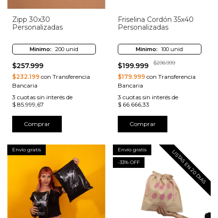
Zipp 30x30
Friselina Cordón 35x40
Personalizadas
Personalizadas
Minimo:
200 unid
Minimo:
100 unid
$296.999
$257.999
$199.999
$232.199
con Transferencia
$179.999
con Transferencia
Bancaria
Bancaria
3
cuotas sin interés de
3
cuotas sin interés de
$ 85.999,67
$ 66.666,33
Comprar
Comprar
Envío gratis
Envío gratis
LISTAS EN 20 DIAS
-
33
% OFF