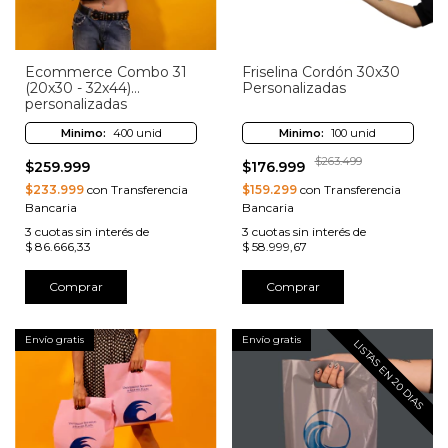
Ecommerce Combo 31
Friselina Cordón 30x30
(20x30 - 32x44)
Personalizadas
personalizadas
Minimo:
400 unid
Minimo:
100 unid
$263.499
$259.999
$176.999
$233.999
con Transferencia
$159.299
con Transferencia
Bancaria
Bancaria
3
cuotas sin interés de
3
cuotas sin interés de
$ 86.666,33
$ 58.999,67
Comprar
Comprar
Envío gratis
Envío gratis
LISTAS EN 20 DIAS