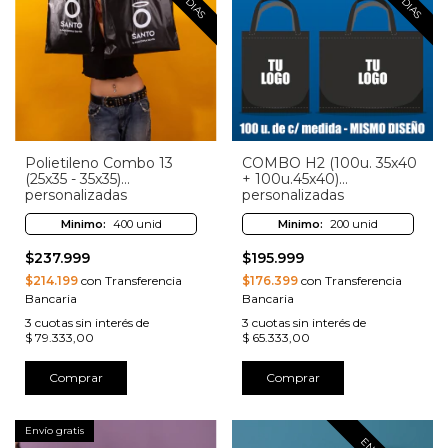
Polietileno Combo 13
COMBO H2 (100u. 35x40
(25x35 - 35x35)
+ 100u.45x40)
personalizadas
personalizadas
Minimo:
400 unid
Minimo:
200 unid
$237.999
$195.999
$214.199
con Transferencia
$176.399
con Transferencia
Bancaria
Bancaria
3
cuotas sin interés de
3
cuotas sin interés de
$ 79.333,00
$ 65.333,00
Comprar
Comprar
Envío gratis