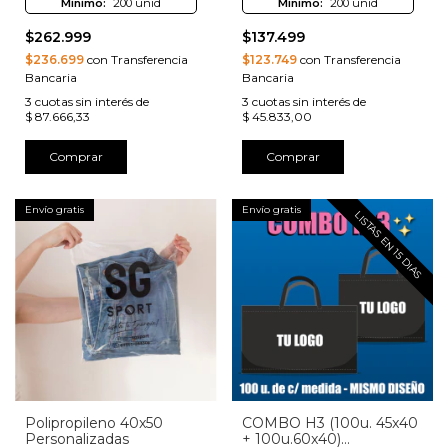
Minimo:
200 unid
Minimo:
200 unid
$262.999
$137.499
$236.699
con Transferencia
$123.749
con Transferencia
Bancaria
Bancaria
3
cuotas sin interés de
3
cuotas sin interés de
$ 87.666,33
$ 45.833,00
Comprar
Comprar
Envío gratis
Envío gratis
LISTAS EN 15 DIAS
Polipropileno 40x50
COMBO H3 (100u. 45x40
Personalizadas
+ 100u.60x40)