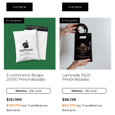
Comprar
Comprar
Envío gratis
Envío gratis
E-commerce Bicapa
Laminada 15x20
20x30 Personalizadas
Personalizadas
Minimo:
200 unid
Minimo:
100 unid
$151.999
$96.199
$136.799
con Transferencia
$86.579
con Transferencia
Bancaria
Bancaria