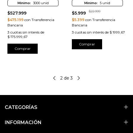
Minimo:
3000 unid
Minimo:
5 unid
$22.999
$527.999
$5.999
$475.199
con Transferencia
$5.399
con Transferencia
Bancaria
Bancaria
3
cuotas sin interés de
3
cuotas sin interés de
$ 1999,67
$ 175.999,67
Comprar
Comprar
2
de
3
CATEGORÍAS
INFORMACIÓN