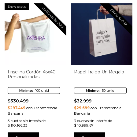
Envío gratis
LISTAS EN 20 DIAS
ENVIO AHORA
Friselina Cordón 45x40
Papel Traigo Un Regalo
Personalizadas
Minimo:
100 unid
Minimo:
50 unid
$330.499
$32.999
$297.449
con Transferencia
$29.699
con Transferencia
Bancaria
Bancaria
3
cuotas sin interés de
3
cuotas sin interés de
$ 110.166,33
$ 10.999,67