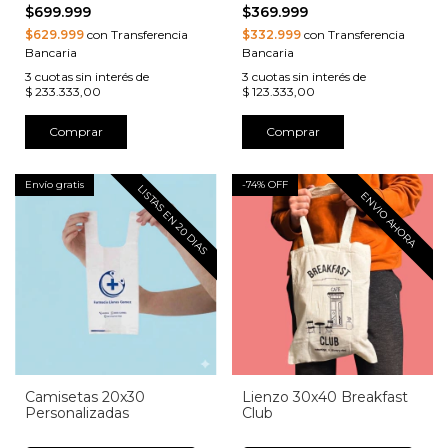
$699.999
$369.999
$629.999
con Transferencia
$332.999
con Transferencia
Bancaria
Bancaria
3
cuotas sin interés de
3
cuotas sin interés de
$ 233.333,00
$ 123.333,00
Comprar
Comprar
Envío gratis
-
74
% OFF
LISTAS EN 20 DIAS
ENVIO AHORA
Camisetas 20x30
Lienzo 30x40 Breakfast
Personalizadas
Club