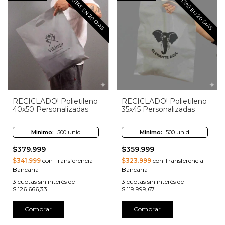
LISTAS EN 20 DIAS
LISTAS EN 20 DIAS
RECICLADO! Polietileno
RECICLADO! Polietileno
40x50 Personalizadas
35x45 Personalizadas
Minimo:
500 unid
Minimo:
500 unid
$379.999
$359.999
$341.999
con Transferencia
$323.999
con Transferencia
Bancaria
Bancaria
3
cuotas sin interés de
3
cuotas sin interés de
$ 126.666,33
$ 119.999,67
Comprar
Comprar