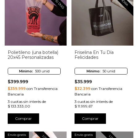
Polietileno (una botella)
Friselina En Tu Día
20x45 Personalizadas
Felicidades
Minimo:
500 unid
Minimo:
50 unid
$399.999
$35.999
$359.999
con Transferencia
$32.399
con Transferencia
Bancaria
Bancaria
3
cuotas sin interés de
3
cuotas sin interés de
$ 133.333,00
$ 11.999,67
Comprar
Comprar
Envío gratis
Envío gratis