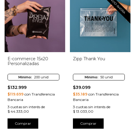
ENVIO AHORA
E-commerce 15x20
Zipp Thank You
Personalizadas
Minimo:
200 unid
Minimo:
50 unid
$132.999
$39.099
$119.699
con Transferencia
$35.189
con Transferencia
Bancaria
Bancaria
3
cuotas sin interés de
3
cuotas sin interés de
$ 44.333,00
$ 13.033,00
Comprar
Comprar