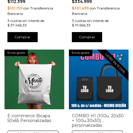
$112.399
$334.999
$101.159
con Transferencia
$301.499
con Transferencia
Bancaria
Bancaria
3
cuotas sin interés de
3
cuotas sin interés de
$ 37.466,33
$ 111.666,33
Comprar
Comprar
Envío gratis
Envío gratis
LISTAS EN 15 DIAS
E-commerce Bicapa
COMBO H1 (100u. 20x30
50x65 Personalizadas
+ 100u.30x30)
personalizadas