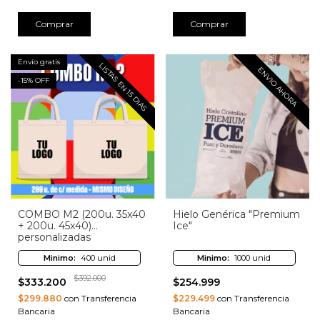
Comprar
Comprar
Envío gratis
LISTAS EN 15 DIAS
ENVIO AHORA
-
15
% OFF
COMBO M2 (200u. 35x40
Hielo Genérica "Premium
+ 200u. 45x40)
Ice"
personalizadas
Minimo:
400 unid
Minimo:
1000 unid
$392.000
$333.200
$254.999
$299.880
con Transferencia
$229.499
con Transferencia
Bancaria
Bancaria