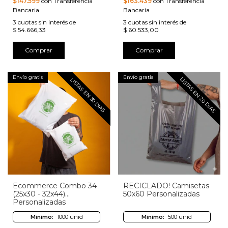
$147.599
con Transferencia
$163.439
con Transferencia
Bancaria
Bancaria
3
cuotas sin interés de
3
cuotas sin interés de
$ 54.666,33
$ 60.533,00
Comprar
Comprar
Envío gratis
Envío gratis
LISTAS EN 20 DIAS
LISTAS EN 30 DIAS
Ecommerce Combo 34
RECICLADO! Camisetas
(25x30 - 32x44)
50x60 Personalizadas
Personalizadas
Minimo:
1000 unid
Minimo:
500 unid