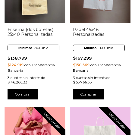
Friselina (dos botellas)
Papel 45x48
25x40 Personalizadas
Personalizadas
Minimo:
200 unid
Minimo:
100 unid
$138.799
$167.299
$124.919
con Transferencia
$150.569
con Transferencia
Bancaria
Bancaria
3
cuotas sin interés de
3
cuotas sin interés de
$ 46.266,33
$ 55.766,33
Comprar
Comprar
ENVIO AHORA
ENVIO AHORA